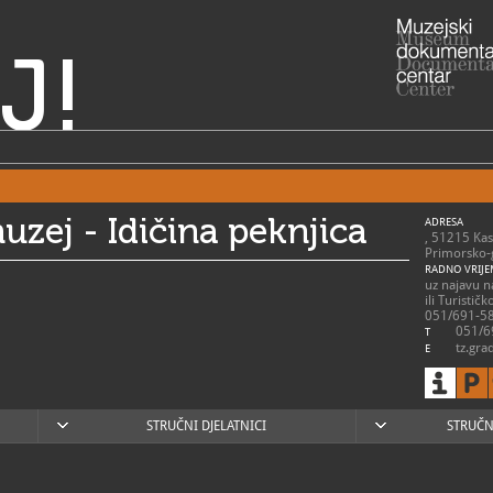
J!
uzej - Idičina peknjica
ADRESA
, 51215 Kas
Primorsko-
RADNO VRIJE
uz najavu na
ili Turističk
051/691-586
051/69
T
tz.gra
E
http:
W
touristinfo.
STRUČNI DJELATNICI
STRUČN