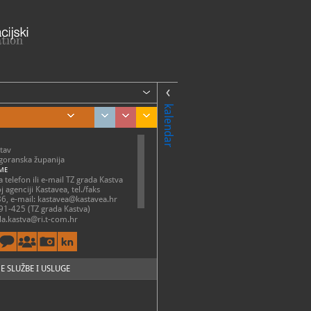
kalendar
tav
goranska županija
ME
 telefon ili e-mail TZ grada Kastva
oj agenciji Kastavea, tel./faks
, e-mail: kastavea@kastavea.hr
1-425 (TZ grada Kastva)
da.kastva@ri.t-com.hr
//www.kastav-
hr/hr/86/mici-zav...
E SLUŽBE I USLUGE