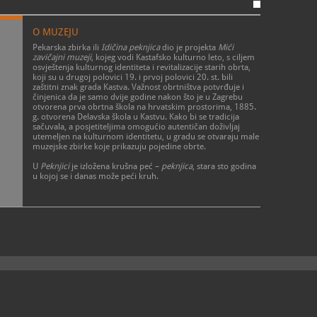
O MUZEJU
Pekarska zbirka ili
Idičina peknjica
dio je projekta
Mići
zavičajni muzeji
, kojeg vodi
Kastafsko kulturno leto
, s ciljem
osvještenja kulturnog identiteta i revitalizacije starih obrta,
koji su u drugoj polovici 19. i prvoj polovici 20. st. bili
zaštitni znak grada Kastva. Važnost obrtništva potvrđuje i
činjenica da je samo dvije godine nakon što je u Zagrebu
otvorena prva obrtna škola na hrvatskim prostorima, 1885.
g. otvorena Delavska škola u Kastvu. Kako bi se tradicija
sačuvala, a posjetiteljima omogućio autentičan doživljaj
utemeljen na kulturnom identitetu, u gradu se otvaraju male
muzejske zbirke koje prikazuju pojedine obrte.
U
Peknjici
je izložena krušna peć –
peknjica
, stara sto godina
u kojoj se i danas može peći kruh.