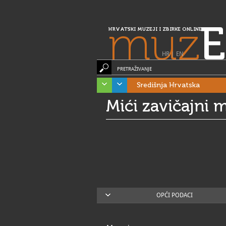
muz
E
HRVATSKI MUZEJI I ZBIRKE ONLINE
HR
|
EN
PRETRAŽIVANJE
Središnja Hrvatska
Mići zavičajni m
OPĆI PODACI