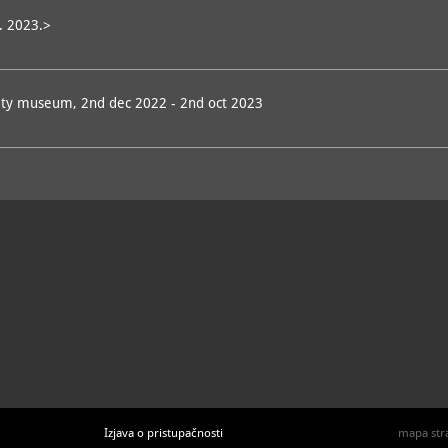
Zbirka Domovinskog rata
; voditelj: mr. sc. Ivan
Smoljan
0. 2023.>
povijesna
Zbirka kamenih spomenika
; voditelj: mr. sc. Ivan
Smoljan
povijesna
n city museum, 2nd dec 2022 - 2nd oct 2023
Zbirka medalja, plaketa, odlikovanja i značaka
;
voditelj: mr. sc. Ivan Smoljan
povijesna
Zbirka oružja i vojne opreme
; voditelj: mr. sc.
Ivan Smoljan
povijesna, ostalo
Zbirka zastava, pečatnjaka i grbova
; voditelj: mr.
sc. Ivan Smoljan
povijesna, umjetnička, kulturno-povijesna, grafika
Izjava o pristupačnosti
mapa str