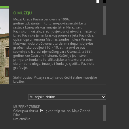
O MUZEJU
Muzej Grada Pazina osnovan je 1996.
godine izdvajanjem Kulturno-povijesne zbirke iz
sastava Etnografskog muzeja Istre. Nalazi se u
Pazinskom kaštelu, srednjovjekovnoj utvrdi smještenoj
iznad Pazinske jame, kraškog ponora rijeke Pazinčice,
opisanoga u romanu Mathias Sandorf Julesa Vernea.
Masivna i dobro očuvana utvrda ima dugu i slojevitu
građevinsku povijest (10. - 19. st.), a prvi se put
spominje u ispravi njemačkog cara Otona II. iz 983.
godine kao Castrum Pisinum. Kaštel je jedinstven
primjerak feudalne fortifikacijske arhitekture, a osim
obrambene uloge, imao je i funkciju sjedišta Pazinske
grofovije.
Stalni postav Muzeja sastoji se od četiri stalne muzejske
izložbe:
Zbirka zvona predstavlja 23 zvona iz istarskih crkava
koja datiraju od 14. do 19. st., tj. iz razdoblja gotike,
renesanse, baroka i 19. st. Zvona su izložena u stalnoj
muzejskoj izložbi u prizemnoj prostoriji Kaštela naziva
MUZEJSKE ZBIRKE
Bells from Istrian churches. Posebno spomeničko
Galerijska zbirka
; voditelj: mr. sc. Maja Zidarić
značenje imaju gotička zvona te zvono s glagoljskim
Pilat
natpisom.
umjetnička
Pazinština od prapovijesti do ranog srednjeg vijeka