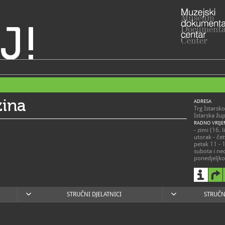
J!
zina
ADRESA
Trg Istarsk
Istarska žu
RADNO VRIJE
- zimi (16. 
utorak - čet
petak 11 - 
subota i ned
ponedjeljk
- ljeti (15. 
utorak - ned
ponedjeljko
kolovozu)
STRUČNI DJELATNICI
STRUČN
052/62
T
040, 616-8
info@m
E
https
W