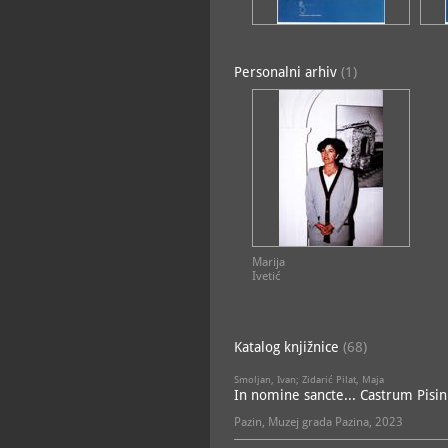
Personalni arhiv
(1)
POVIJESNI ODJEL
Marija
Ivetić
Katalog knjižnice
(68)
Smoljan, Ivan; Zidarić Pilat, Maja
In nomine sancte... Castrum Pisi
Pazin, Muzej grada Pazina, 2023