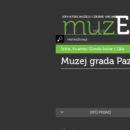
muz
E
HRVATSKI MUZEJI I ZBIRKE ONLINE
HR
|
EN
PRETRAŽIVANJE
Istra, Kvarner, Gorski kotar i Lika
Muzej grada Pa
OPĆI PODACI