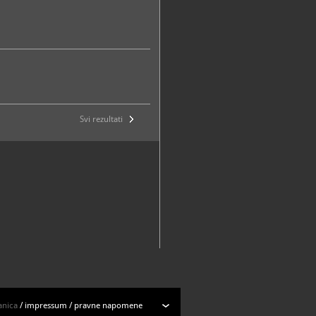
Svi rezultati
anica
/
impressum
/
pravne napomene