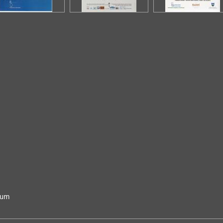
Maja Zidarić Pilat
umjetnička, kulturno-povijesna, skulptura, grafika,
slikarstvo
Zbirka tekstilnih predmeta, modnog pribora i nakita
; voditelj: mr. sc. Maja Zidarić Pilat
povijesna, umjetnička, kulturno-povijesna
Zbirka varia
; voditelj: mr. sc. Maja Zidarić Pilat
povijesna, kulturno-povijesna
Zbirka zvona
; voditelj: mr. sc. Maja Zidarić Pilat
povijesna, umjetnička, sakralna, kulturno-povijesna
MUZEJSKE ZBIRKE
Arheološka zbirka
; voditelj: mr. sc. Ivan Smoljan
arheološka, povijesna
Filatelističko-poštanska zbirka
; voditelj: mr. sc.
Ivan Smoljan
filatelistička, povijesna
Numizmatička zbirka
; voditelj: mr. sc. Ivan
Smoljan
numizmatička, povijesna
Zbirka dokumenata, karata, rukopisa, tiskovina
;
num
voditelj: mr. sc. Ivan Smoljan
dokumentarna, knjižna građa, povijesna, tiskana građa,
grafika