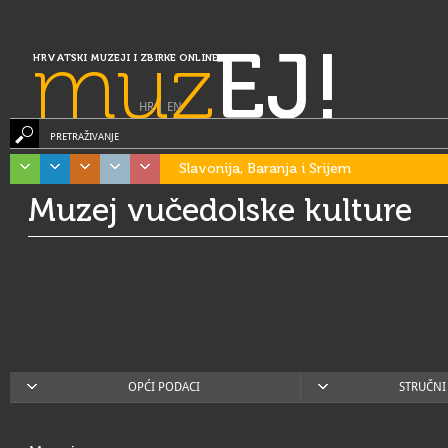
muz
EJ!
HRVATSKI MUZEJI I ZBIRKE ONLINE
HR
|
EN
PRETRAŽIVANJE
Slavonija, Baranja i Srijem
Muzej vučedolske kulture
OPĆI PODACI
STRUČNI 