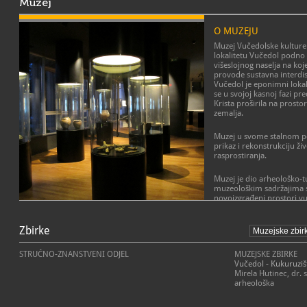
Muzej
O MUZEJU
Muzej Vučedolske kulture
lokalitetu Vučedol podno 
višeslojnog naselja na ko
provode sustavna interdisc
Vučedol je eponimni lokali
se u svojoj kasnoj fazi pre
Krista proširila na prost
zemalja.
Muzej u svome stalnom p
prikaz i rekonstrukciju ži
rasprostiranja.
Muzej je dio arheološko-tu
muzeološkim sadržajima 
novoizgrađeni prostori v
rekonstrukcijom megarona
POSLANJE MUZEJA
starih zanata itd.
Zbirke
Misija je sakupljanje, istra
prezentacija i interpretaci
kulture, umjetnosti, tradi
STRUČNO-ZNANSTVENI ODJEL
MUZEJSKE ZBIRKE
baštine istočne Hrvatske n
Vučedol - Kukuruzišt
obrazovanja svih dobnih s
Mirela Hutinec, dr. 
kulturne i prirodne baštin
arheološka