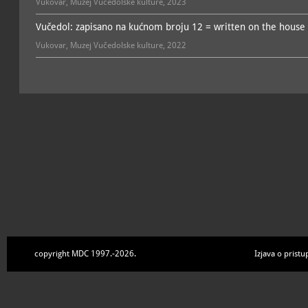
Vukovar, Muzej Vučedolske kulture, 2023
Vučedol: zapisano na kućnom broju 12 = written on the hous
Vukovar, Muzej Vučedolske kulture, 2022
copyright MDC 1997.-2026.
Izjava o pristu