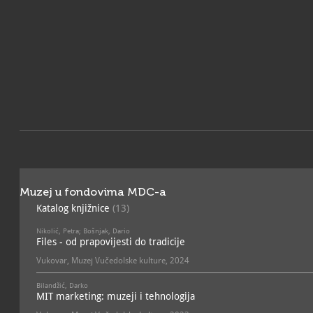
Muzej u fondovima MDC-a
Katalog knjižnice
(13)
Nikolić, Petra; Bošnjak, Dario
Files - od prapovijesti do tradicije
Vukovar, Muzej Vučedolske kulture, 2024
Bilandžić, Darko
MIT marketing: muzeji i tehnologija