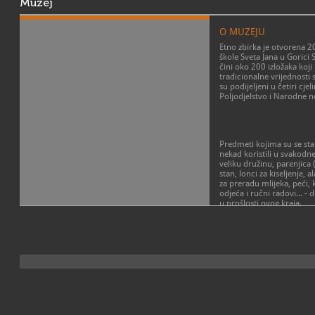
Muzej
O MUZEJU
Etno zbirka je otvorena 2
škole Sveta Jana u Gorici 
čini oko 200 izložaka koji
tradicionalne vrijednosti 
su podijeljeni u četiri cjel
Poljodjelstvo
i
Narodne n
Predmeti kojima su se sta
nekad koristili u svakodne
veliku družinu,
parenjica
stan, lonci za kiseljenje,
za preradu mlijeka, peći, k
odjeća i ručni radovi... - 
u prošlosti ovog kraja.
U
Pinjici
je izložen najstari
zbirke - prva sačuvana pre
potom bačve i drugi predm
dugoj tradiciji vinogradar
svetojanskom kraju.