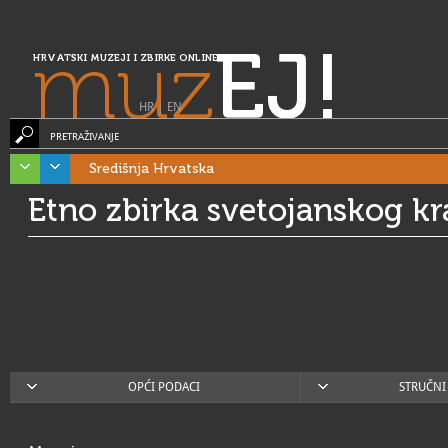
muz
EJ!
HRVATSKI MUZEJI I ZBIRKE ONLINE
HR
|
EN
PRETRAŽIVANJE
Središnja Hrvatska
Etno zbirka svetojanskog kr
OPĆI PODACI
STRUČNI 