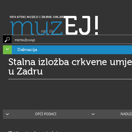
muz
EJ!
HRVATSKI MUZEJI I ZBIRKE ONLINE
HR
|
EN
PRETRAŽIVANJE
Dalmacija
Stalna izložba crkvene umje
u Zadru
OPĆI PODACI
NADLE