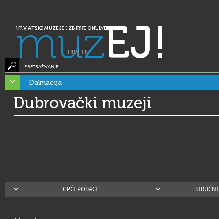
muz
EJ!
HRVATSKI MUZEJI I ZBIRKE ONLINE
HR
|
EN
PRETRAŽIVANJE
Dalmacija
Dubrovački muzeji
OPĆI PODACI
STRUČNI 