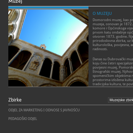
Muzej
O MUZEJU
Domorodni muzej, kao p
muzeja, osnovan je 1872.
komore i Općinskoga vijeć
prvom katu ondašnje općin
otvoren 1873. godine. Nje
prirodoslovna zbirka, uz 
kulturološka, povijesna, 
radinosti.
Danas su Dubrovački muz
koju čine četiri specijaliz
povijesni muzej, Pomorski
Etnografski muzej. Njihovi
spomeničkim objektima naj
prostorima izložena kultu
tradicijska kultura, te po
njegove okolice.
POSLANJE MUZEJA
Kulturno–povijesni muzej
Zbirke
Misija Dubrovačkih muzeja 
sjedištu vlade i stanu kn
interpretacija lokalnog ide
Njegovim stalnim postavo
Dubrovnika na dobrobit ši
ODJEL ZA MARKETING I ODNOSE S JAVNOŠĆU
autentični prostor povije
skupina društva i održivo 
prezentacijom umjetnina i
PEDAGOŠKI ODJEL
kulturna, umjetnička i po
Republike.