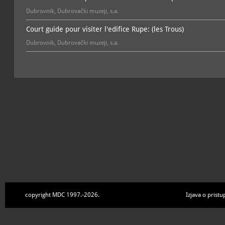
Dubrovnik, Dubrovački muzeji, s.a.
Court guide pour visiter l'edifice Rupe: (les Trous)
Dubrovnik, Dubrovački muzeji, s.a.
copyright MDC 1997.-2026.
Izjava o pristu