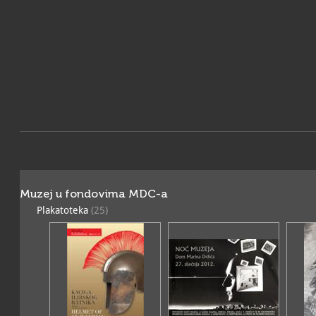
Etnografski muzej smješten
Dubrovačke Republike Rupe
povijesni prostor, prikazan
dubrovačkoga kraja.Pomor
sv. Ivana, a njegov stalni
pomorsku prošlost dubro
Arheološki muzej još uvij
fundus obuhvaća raznor
prapovijesti do kasnog sre
izložen u tvrđavi Revelin 
izložbe: „Ranosrednjovje
Dubrovniku“ i „Revelin – 
istraživanja/prostorni raz
Muzej u fondovima MDC-a
Plakatoteka
(25)