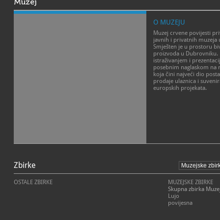
Muzej
O MUZEJU
Muzej crvene povijesti pri
javnih i privatnih muzeja
Smješten je u prostoru bi
proizvoda u Dubrovniku. 
istraživanjem i prezentaci
posebnim naglaskom na ra
koja čini najveći dio post
prodaje ulaznica i suveni
europskih projekata.
Zbirke
OSTALE ZBIRKE
MUZEJSKE ZBIRKE
Skupna zbirka Muzej
Lujo
povijesna