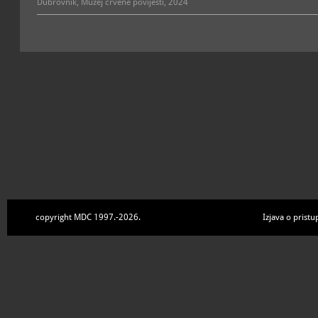
Dubrovnik, Muzej crvene povijesti, 2024
copyright MDC 1997.-2026.
Izjava o pristu