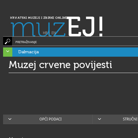
muz
EJ!
HRVATSKI MUZEJI I ZBIRKE ONLINE
HR
|
EN
PRETRAŽIVANJE
Dalmacija
Muzej crvene povijesti
OPĆI PODACI
STRUČNI 