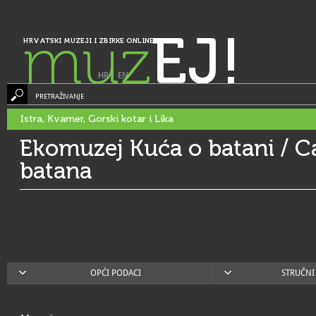
muz
EJ!
HRVATSKI MUZEJI I ZBIRKE ONLINE
HR
|
EN
PRETRAŽIVANJE
Istra, Kvarner, Gorski kotar i Lika
Ekomuzej Kuća o batani / Ca
batana
OPĆI PODACI
STRUČNI 