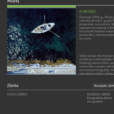
Muzej
O MUZEJU
Osnovan 2004. g., Muzej 
ribarskoj brodici i gradu R
prepoznao svoj simbol. B
najrasprostranjenije tradi
kontinuitet lokalne materi
pomorske i ribarske bašti
uz more.
Stalni postav ekomuzeja sm
izložba je multimedijska.
lokalnog stanovništva, up
raznorodni vizualni sadržaj
suvremene fotografije, film
interaktivni izlošci. Jedna
jest komprimirana slide pr
dvomjesečni proces gradnj
pratiti razgovor protago
Zbirke
rovinjskom dijalektu te zv
ribarskih pjesama -
bitin
OSTALE ZBIRKE
MUZEJSKE ZBIRKE
komunicira na tri jezika
Etnografska zbirka
govoru batane), hrvatsko
etnografska
U realizaciju postava bili
bitni živi prenositelji umi