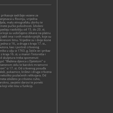
v prikazuje sadržaje vezane za
ranjevaca u Rovinju, vrijedna
jela, malu etnografsku zbirku te
dmete pučke pobožnosti. Izloženi
padaju razdoblju od 15. do 20. st.
 koje su uobičajeno slikane na platnu
j tabli ima i onih malobrojnijih, koje su
akrenom limu. Vrijedne su i dvije ikone
jedna iz 16., a druga s kraja 17. st.,
utora, kao i portret crkvenog
ika u ulju iz 1763. g. Ističe se i prikaz
" s kraja 16. st. u maniri Tintoretta i
Od skulptura treba spomenuti
ić "Blažena djevica s Djetetom" u
esansnom stilu te barokni mramorni
onim" iz 17. st. Od crkvenog posuđa
aleži, pokaznice, križevi i druga crkvena
 nekoliko pozlaćenih relikvijara. Od
meta izloženo je crkveno ruho,
okno, zavjetni darovi te poneki
a koji više nisu u funkciji.