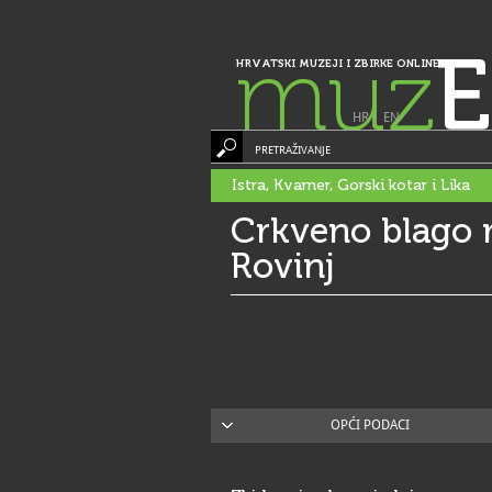
muz
E
HRVATSKI MUZEJI I ZBIRKE ONLINE
HR
|
EN
PRETRAŽIVANJE
Istra, Kvarner, Gorski kotar i Lika
Crkveno blago r
Rovinj
OPĆI PODACI