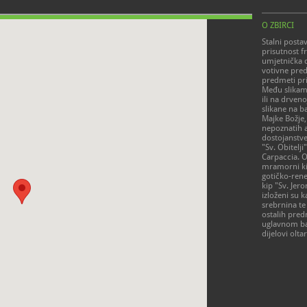
O ZBIRCI
Stalni posta
prisutnost f
umjetnička d
votivne pre
predmeti pri
Među slikama
ili na drveno
slikane na b
Majke Božje, 
nepoznatih a
dostojanstven
"Sv. Obitelji
Carpaccia. 
mramorni kip
gotičko-ren
kip "Sv. Jer
izloženi su k
srebrnina te
ostalih pred
uglavnom bar
dijelovi oltar