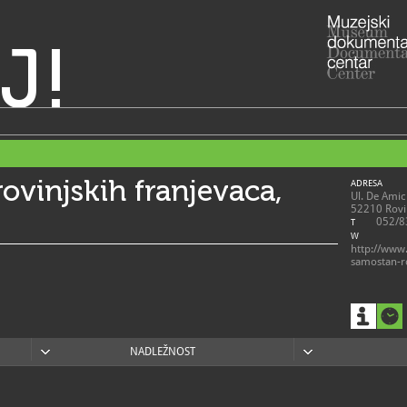
J!
ovinjskih franjevaca,
ADRESA
Ul. De Amic
52210 Rovin
052/8
T
W
http://www.
samostan-r
NADLEŽNOST