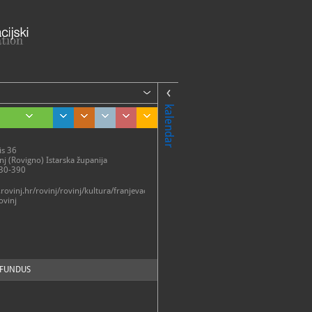
kalendar
is 36
j (Rovigno) Istarska županija
30-390
rovinj.hr/rovinj/rovinj/kultura/franjevacki-
ovinj
FUNDUS