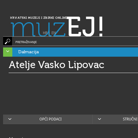
muz
EJ!
HRVATSKI MUZEJI I ZBIRKE ONLINE
HR
|
EN
PRETRAŽIVANJE
Dalmacija
Atelje Vasko Lipovac
OPĆI PODACI
STRUČNI 