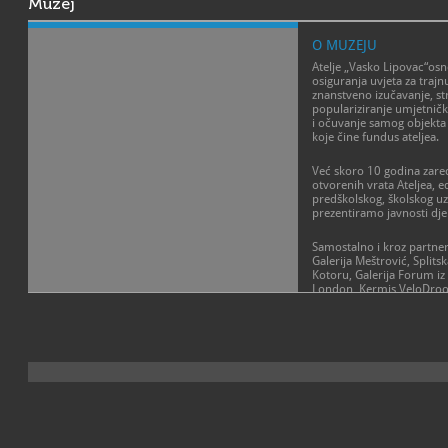
Muzej
O MUZEJU
Atelje „Vasko Lipovac“osn
osiguranja uvjeta za trajn
znanstveno izučavanje, st
populariziranje umjetnički
i očuvanje samog objekta a
koje čine fundus ateljea.
Već skoro 10 godina zare
otvorenih vrata Ateljea, 
predškolskog, školskog uz
prezentiramo javnosti dje
Samostalno i kroz partner
Galerija Meštrović, Split
Kotoru, Galerija Forum iz
London, Kermis VeloDroo
17 izložbi i do sada preds
POSLANJE MUZEJA
kojeg čini oko 1000 skulptu
2000 crteža, stotine skica
Sustavno unaprjeđivati z
čini reprezentativan kron
prezentacijsku infrastruk
stvaralaštva Vaska Lipovc
muzeja, dovršiti inventariz
očuvanja zbirke.
Prostor današnjeg ateljea
Lipovac je kupio, adaptir
intenzivno radio od 1990.
nastojimo očuvati i preze