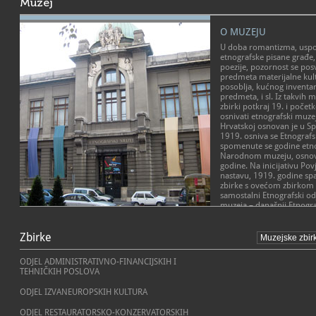
Muzej
O MUZEJU
U doba romantizma, uspo
etnografske pisane građe,
poezije, pozornost se posv
predmeta materijalne kult
posoblja, kućnog inventar
predmeta, i sl. Iz takvih m
zbirki potkraj 19. i počet
osnivati etnografski muzej
Hrvatskoj osnovan je u Sp
1919. osniva se Etnograf
spomenute se godine etno
Narodnom muzeju, osnov
godine. Na inicijativu Pov
nastavu, 1919. godine spa
zbirke s ovećom zbirkom 
samostalni Etnografski o
muzeja – današnji Etnogra
POSLANJE MUZEJA
Muzej je smješten na Trg
Zbirke
Etnografski muzej je ustan
reprezentativnoj secesijs
u svrhu promicanja razumi
Trgovačko-obrtnome muze
naroda, kao i učenja i razo
1904. godine. Zgradu je p
ODJEL ADMINISTRATIVNO-FINANCIJSKIH I
spoznaje o materijalnoj i n
Bastl, učenik Otta Wagnera
TEHNIČKIH POSLOVA
sadašnjosti. Unaprjeđuje 
zaposlen u tvrtki arhiteka
etnografske baštine i kultu
Deutscha. Središnji prosto
ODJEL IZVANEUROPSKIH KULTURA
društvu i zajednici. U ost
krase kipovi kipara Rudol
komunicira s posjetitelji
unutrašnjost kupole fres
ODJEL RESTAURATORSKO-KONZERVATORSKIH