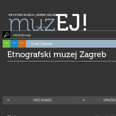
muz
EJ!
HRVATSKI MUZEJI I ZBIRKE ONLINE
HR
|
EN
PRETRAŽIVANJE
Grad Zagreb
Etnografski muzej Zagreb
OPĆI PODACI
STRUČNI 