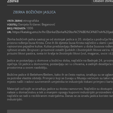
Zbirke
ZBIRKA BOŽIĆNIH JASLICA
etnografska
VRSTA ZBIRKE
Danijela Križanec Beganović
VODITELJ
1006
BROJ PREDMETA
https://katalog.emz.hr/hr/Zbirke/Zbirka%20bo%C5%BEi%C4%87nih%20jasl
URL
Zbirka božićnih jaslica sastoji se od stotinjak jaslica iz 20. stoljeća s područja Hrv
prizora rođenja Isusa Krista. Čine ih lik djeteta Isusa Krista najčešće u slami i ja
raznovrsne pejzažne kulise. Kulise predstavljaju Betlehem u doba Isusova rođenj
njihove izrade. Brojnost i prisutnost ostalih ljudskih i životinjskih likova varira. 
prisutni likovi pastira, sveta tri kralja te životinjski likovi (vol, magarac, ovce i sl.)
Jaslice se postavljaju u domove u božićno doba, najčešće na Badnjak 24. prosinca 
siječnja. Uz jaslice u domovima, postavljaju se i u crkvama, a zadnjih desetljeća
prostorima u ovom razdoblju.
Božićne jaslice ili Betlehem/Betlem, kako ih se često naziva, izrađuju su se ugl
za potrebe vlastite obitelji. Primjerci koji se čuvaju u Muzeju većinom su takvi ra
mjesto našli i radovi suvremenih umjetnika te industrijski tiskani primjerci karto
Materijali od kojih se izrađuju jaslice su doista raznovrsni. Najčešće su dostupni b
nalaze u domaćinstvu a tek u manjem opsegu kupovni industrijski proizvedeni ma
najčešće se radi o recikliranim matrijalima. Danas se za izradu jaslica koriste raz
industrijski.