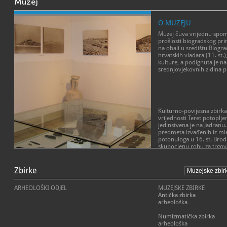
Muzej
O MUZEJU
Muzej čuva vrijednu spom
prošlosti biogradskog prim
na obali u središtu Biogra
hrvatskih vladara (11. st.
kulture, a podignuta je n
srednjovjekovnih zidina pr
Kulturno-povijesna zbirk
vrijednosti
Teret potopljen
jedinstvena je na Jadranu.
predmeta izvađenih iz ml
potonuloga u 16. st. Brod
skupocjenu robu za trgov
a potonuo je 1583. g. u
POSLANJE MUZEJA
otočića Gnalić, nekoliko 
neprocjenjive vrijednosti
Zbirke
Misiju shvaćamo kao pokuš
gotovo puna četiri stoljeć
ukupnu prezentaciju kultu
nalazom murterskih ribar
(normativni, organizacijski
ARHEOLOŠKI ODJEL
MUZEJSKE ZBIRKE
potopljenog broda obuhv
drugi aspekt) u suradnji 
Antička zbirka
broda (sidra, brončane to
inozemstvu.
arheološka
bakreno i kositreno posuđe
skupocjenu robu za trgovan
Numizmatička zbirka
luksuzni predmeti, svijećn
arheološka
keramičko kuhinjsko posu