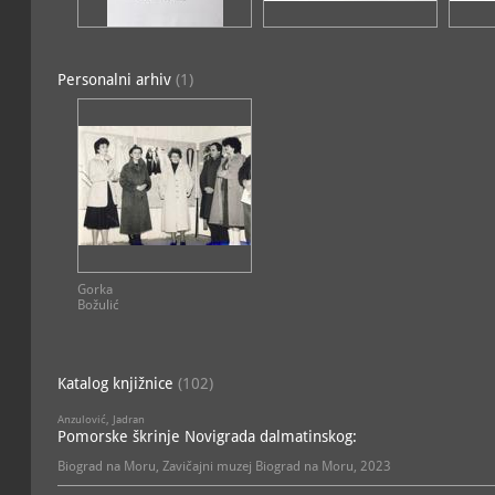
Zbirka glazbala i glazbeni
povijesna
Zbirka odljeva glagoljskih
Personalni arhiv
(1)
ostalo
POVIJESNI ODJEL
MUZEJSKE ZBIRKE
Povijesna zbirka
povijesna
Zbirka Domovinskoga rat
povijesna
Zbirka fotografija i foto
povijesna
Gorka
Zbirka karata i planova
Božulić
povijesna
Zbirka NOB-a
povijesna
Katalog knjižnice
(102)
Zbirka razglednica
povijesna
Anzulović, Jadran
Pomorske škrinje Novigrada dalmatinskog:
Biograd na Moru, Zavičajni muzej Biograd na Moru, 2023