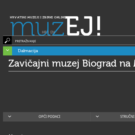
muz
EJ!
HRVATSKI MUZEJI I ZBIRKE ONLINE
HR
|
EN
PRETRAŽIVANJE
Dalmacija
Zavičajni muzej Biograd na
OPĆI PODACI
STRUČNI 