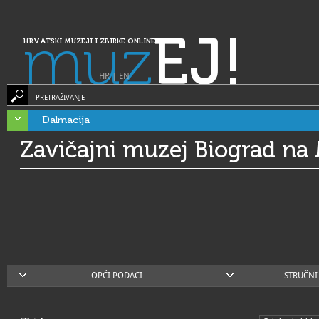
muz
EJ!
HRVATSKI MUZEJI I ZBIRKE ONLINE
HR
|
EN
PRETRAŽIVANJE
Dalmacija
Zavičajni muzej Biograd na
OPĆI PODACI
STRUČNI 