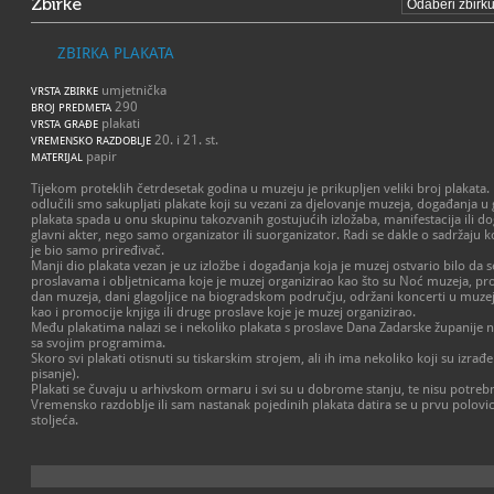
Zbirke
ZBIRKA PLAKATA
umjetnička
VRSTA ZBIRKE
290
BROJ PREDMETA
plakati
VRSTA GRAĐE
20. i 21. st.
VREMENSKO RAZDOBLJE
papir
MATERIJAL
Tijekom proteklih četrdesetak godina u muzeju je prikupljen veliki broj plakata.
odlučili smo sakupljati plakate koji su vezani za djelovanje muzeja, događanja u g
plakata spada u onu skupinu takozvanih gostujućih izložaba, manifestacija ili d
glavni akter, nego samo organizator ili suorganizator. Radi se dakle o sadržaju k
je bio samo priređivač.
Manji dio plakata vezan je uz izložbe i događanja koja je muzej ostvario bilo da s
proslavama i obljetnicama koje je muzej organizirao kao što su Noć muzeja, p
dan muzeja, dani glagoljice na biogradskom području, održani koncerti u muze
kao i promocije knjiga ili druge proslave koje je muzej organizirao.
Među plakatima nalazi se i nekoliko plakata s proslave Dana Zadarske županije n
sa svojim programima.
Skoro svi plakati otisnuti su tiskarskim strojem, ali ih ima nekoliko koji su izrađ
pisanje).
Plakati se čuvaju u arhivskom ormaru i svi su u dobrome stanju, te nisu potrebni
Vremensko razdoblje ili sam nastanak pojedinih plakata datira se u prvu polovic
stoljeća.