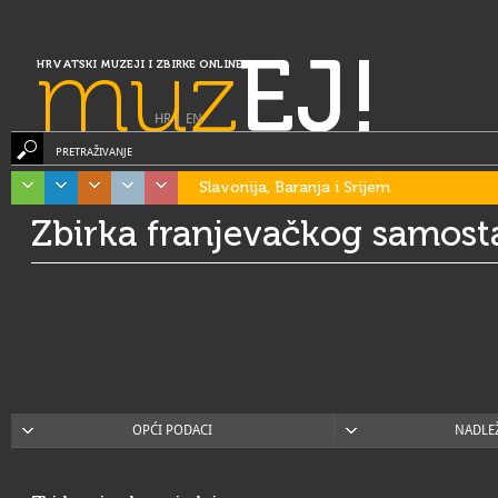
muz
EJ!
HRVATSKI MUZEJI I ZBIRKE ONLINE
HR
|
EN
PRETRAŽIVANJE
Slavonija, Baranja i Srijem
Zbirka franjevačkog samost
OPĆI PODACI
NADLE