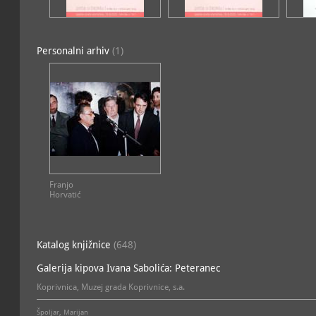
Mesarić
etnografska
Zbirka tradicijskog gradite
voditelj: Marija Mesarić
Personalni arhiv
(1)
etnografska
KULTURNO-POVIJESNE ZBIRKE
MUZEJSKE ZBIRKE
Zbirka fotografija i foto 
Draženka Jalšić Ernečić
umjetnička, fotografska, 
primijenjena umjetnost
Zbirka grafičkog i produkt
Draženka Jalšić Ernečić
industrijska, tiskana građ
povijesna, primijenjena u
Franjo
Horvatić
ODJEL MUZEJSKIH ZBIRKI
MUZEJSKE ZBIRKE
Zbirka umjetničkog obrta
Kušenić
umjetnička, kulturno-povi
Katalog knjižnice
(648)
umjetnost
Galerija kipova Ivana Sabolića: Peteranec
ODJEL UPRAVNO-ADMINISTRATIVNIH I
ZAJEDNIČKIH POSLOVA
Koprivnica, Muzej grada Koprivnice, s.a.
POVIJESNE ZBIRKE
MUZEJSKE ZBIRKE
Špoljar, Marijan
Zbirka cehalija
; vodi