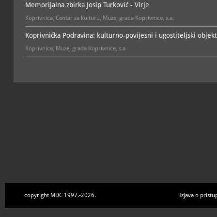
Memorijalna zbirka Josip Turković - Virje
povijesna
Koprivnica, Centar za kulturu, Muzej grada Koprivnice, s.a.
Zbirka dokumenata i arhiv
Ernečić
arhivska, dokumentarna, 
Koprivnička Podravina: kulturno-povijesni i ugostiteljski objekt
Zbirka fotografija, pribora
Koprivnica, Muzej grada Koprivnice, s.a
Dražen Ernečić
dokumentarna, povijesna,
Zbirka Judaica
; vodi
dokumentarna, memorijal
Zbirka Leandera Brozovića
Ernečić
biografska, povijesna
Zbirka militaria
; vod
povijesna
Zbirka odlikovanja, plaket
voditelj: Dražen Ernečić
povijesna, kulturno-povij
Zbirka svakodnevnog živo
Ernečić
povijesna, kulturno-povij
copyright MDC 1997.-2026.
Izjava o pristu
Zbirka zastava i zastavnih
Ernečić
povijesna