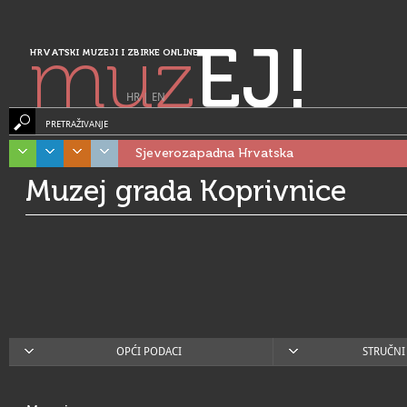
muz
EJ!
HRVATSKI MUZEJI I ZBIRKE ONLINE
HR
|
EN
PRETRAŽIVANJE
Sjeverozapadna Hrvatska
Muzej grada Koprivnice
OPĆI PODACI
STRUČNI 