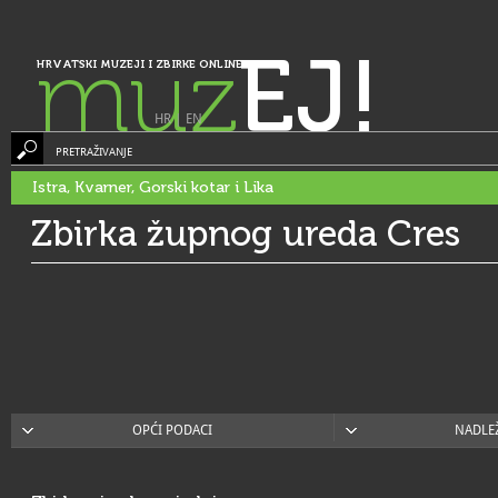
muz
EJ!
HRVATSKI MUZEJI I ZBIRKE ONLINE
HR
|
EN
PRETRAŽIVANJE
Istra, Kvarner, Gorski kotar i Lika
Zbirka župnog ureda Cres
OPĆI PODACI
NADLE