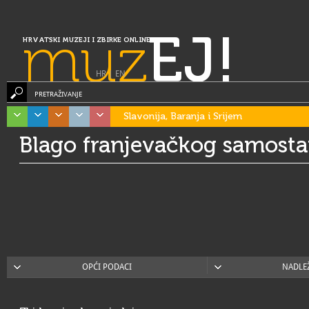
muz
EJ!
HRVATSKI MUZEJI I ZBIRKE ONLINE
HR
|
EN
PRETRAŽIVANJE
Slavonija, Baranja i Srijem
Blago franjevačkog samosta
OPĆI PODACI
NADLE