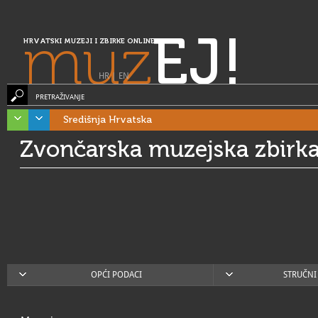
muz
EJ!
HRVATSKI MUZEJI I ZBIRKE ONLINE
HR
|
EN
PRETRAŽIVANJE
Središnja Hrvatska
Zvončarska muzejska zbirk
OPĆI PODACI
STRUČNI 