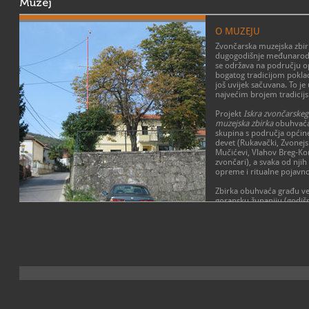
Muzej
O MUZEJU
Zvončarska muzejska zbirk
dugogodišnje međunaro
se održava na području op
bogatog tradicijom pokladn
još uvijek sačuvana. To je
najvećim brojem tradicijs
Projekt
Iskra zvončarskeg
muzejska zbirka
obuhvaća
skupina s područja općine
devet (Rukavački, Zvonejsk
Mučićevi, Vlahov Breg-Kor
zvončari), a svaka od nji
opreme i ritualne pojavno
Zbirka obuhvaća građu ve
goransku županiju (godišn
Kastavštine zaštićeni su 
POSLANJE MUZEJA
baština), a u planu je i pr
ostalih dijelova Hrvatske 
Zvončar - pronositelj pokl
čuva slična tradicija.
spomenik koji zaslužuje p
razdoblja kako bi posjetit
svjedočio kulturu određe
Snaga njegovih zvona, pok
generacije nastoje očuvati 
njezin nestanak u vrtlog
koje sa sobom nosi.