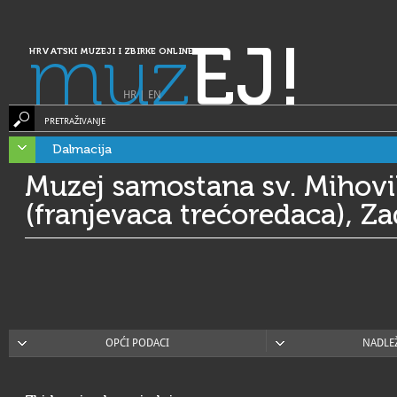
muz
EJ!
HRVATSKI MUZEJI I ZBIRKE ONLINE
HR
|
EN
PRETRAŽIVANJE
Dalmacija
Muzej samostana sv. Mihovi
(franjevaca trećoredaca), Za
OPĆI PODACI
NADLE