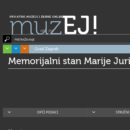
muz
EJ!
HRVATSKI MUZEJI I ZBIRKE ONLINE
HR
|
EN
PRETRAŽIVANJE
Grad Zagreb
Memorijalni stan Marije Jur
OPĆI PODACI
STRUČNI 