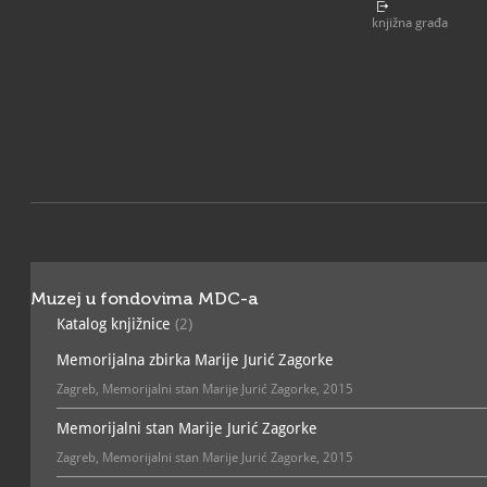
je i uređivala
Ženski list
, p
Borila se protiv društvene
knjižna građa
germanizacije te za prava
namijenjene širokoj publi
isprepletala ljubavne pri
povijesti. Svojim životom
ravnopravnost žena na sv
Ministarstvo kulture, Upra
utvrdilo je da Zbirka tisk
Jurić Zagorke (u vlasništv
ima svojstvo kulturnog do
zbirka pokretnina Memorij
Zagorke – namještaj i dru
artefakti, lente i povijes
Odlukom Gradskog zavoda
kulture i prirode Memorija
preventivnu zaštitu.
Muzej u fondovima MDC-a
Katalog knjižnice
(2)
Memorijalna zbirka Marije Jurić Zagorke
Zagreb, Memorijalni stan Marije Jurić Zagorke, 2015
Memorijalni stan Marije Jurić Zagorke
Zagreb, Memorijalni stan Marije Jurić Zagorke, 2015