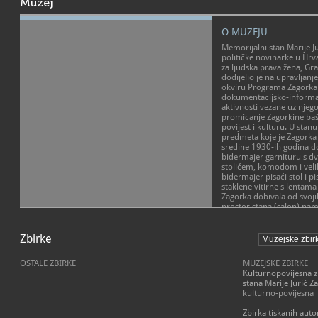
Muzej
O MUZEJU
Memorijalni stan Marije Ju
političke novinarke u Hrva
za ljudska prava žena, Gr
dodijelio je na upravljanj
okviru Programa Zagorka
dokumentacijsko-informat
aktivnosti vezane uz njeg
promicanje Zagorkine baš
povijest i kulturu. U stanu
predmeta koje je Zagorka k
sredine 1930-ih godina d
bidermajer garnituru s dvo
stolićem, komodom i velik
bidermajer pisaći stol i p
staklene vitirne s lentama
Zagorka dobivala od svojih
prostor stana (salon) nam
programa koje Centar za ž
POSLANJE MUZEJA
promoviranja Zagorkina ži
cjelokupnog ženskog stva
Zbirke
U Memorijalnom stanu Mar
stanu se nalazi i specijali
dokumentacijsko-informat
knjižnica s više od 4500 k
aktivnosti vezane uz njeg
OSTALE ZBIRKE
MUZEJSKE ZBIRKE
rodnim temama i poticajan
nasljeđa Marije Jurić Zag
Kulturnopovijesna 
rad o Mariji Jurić Zagorki.
povijest i kulturu.
stana Marije Jurić Z
kulturno-povijesna
Marija Jurić Zagorka prva
novinarka i najčitanija hr
Zbirka tiskanih auto