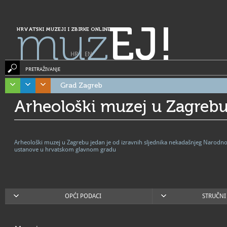
muz
EJ!
HRVATSKI MUZEJI I ZBIRKE ONLINE
HR
|
EN
PRETRAŽIVANJE
Grad Zagreb
Arheološki muzej u Zagreb
Arheološki muzej u Zagrebu jedan je od izravnih sljednika nekadašnjeg Narodno
ustanove u hrvatskom glavnom gradu
OPĆI PODACI
STRUČNI 