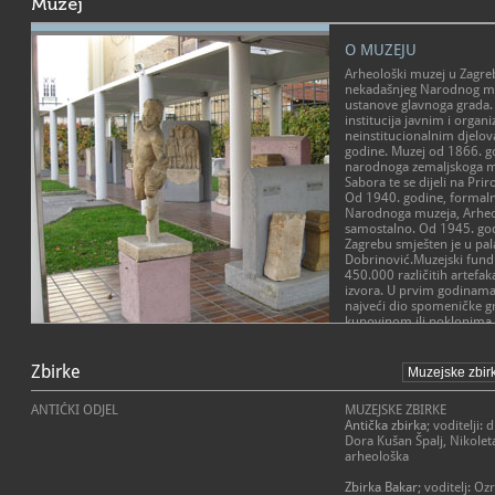
Muzej
O MUZEJU
Arheološki muzej u Zagreb
nekadašnjeg Narodnog muz
ustanove glavnoga grada.
institucija javnim i orga
neinstitucionalnim djelo
godine. Muzej od 1866. g
narodnoga zemaljskoga mu
Sabora te se dijeli na Prir
Od 1940. godine, formal
Narodnoga muzeja, Arheol
samostalno. Od 1945. god
Zagrebu smješten je u pal
Dobrinović.Muzejski fundu
450.000 različitih artefakat
izvora. U prvim godinama
najveći dio spomeničke gr
kupovinom ili poklonima.
terenska su istraživanja gl
POSLANJE MUZEJA
relevantne spomeničke gr
cjelini, najveći dio spo
Zbirke
Arheološki muzej u Zagre
provenijencije, iz krajeva
dugogodišnjom tradicijo
povijesnom prostoru, zag
razdoblju mora slijediti i 
ANTIČKI ODJEL
MUZEJSKE ZBIRKE
razliku od drugih sličnih
ujedno su u njenom djel
Antička zbirka
; voditelji:
i bogate zbirke i spomeni
bitne za daljnji razvoj i 
Dora Kušan Špalj, Nikolet
Egipatsku zbirku, kao i zn
arheološka
Numizmatičke zbirke, stra
Muzej je kompleksna, mul
značajnih kolekcija grčk
ustanova. Očekivanja zajed
Zbirka Bakar
; voditelj: O
materijala. Osobito treba 