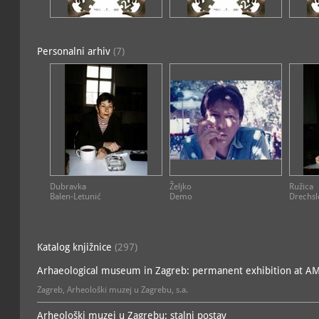
Zbirka Petrovci
; voditelj:
arheološka
Zbirka raznih otkupa i do
Personalni arhiv
(7)
Domiter
arheološka
Zbirka rimske keramike iz
arheološka
Zbirka rimske keramoplas
arheološka
Zbirka rimske opeke
; vod
arheološka
Zbirka rimskih gema
; vod
arheološka
Dubravka
Željko
Ružica
Balen-Letunić
Demo
Drechsl
Zbirka rimskih kamenih 
Ivan Radman-Livaja
arheološka
Zbirka rimskih ključeva iz
Katalog knjižnice
(297)
arheološka
Arhaeological museum in Zagreb: permanent exhibition at A
Zbirka rimskih kola
; vodit
arheološka
Zagreb, Arheološki muzej u Zagrebu, s.a.
Zbirka rimskih koštanih p
Hana Ivezić
Arheološki muzej u Zagrebu: stalni postav