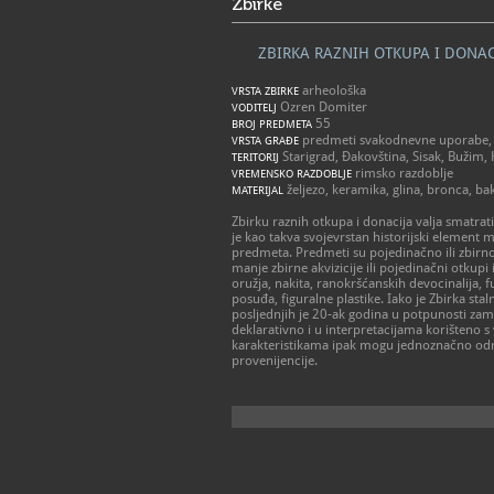
Zbirke
ZBIRKA RAZNIH OTKUPA I DONAC
arheološka
VRSTA ZBIRKE
Ozren Domiter
VODITELJ
55
BROJ PREDMETA
predmeti svakodnevne uporabe, na
VRSTA GRAĐE
Starigrad, Ðakovština, Sisak, Bužim, 
TERITORIJ
rimsko razdoblje
VREMENSKO RAZDOBLJE
željezo, keramika, glina, bronca, bak
MATERIJAL
Zbirku raznih otkupa i donacija valja smatrat
je kao takva svojevrstan historijski element 
predmeta. Predmeti su pojedinačno ili zbirno
manje zbirne akvizicije ili pojedinačni otkupi
oružja, nakita, ranokršćanskih devocinalija, 
posuđa, figuralne plastike. Iako je Zbirka stal
posljednjih je 20-ak godina u potpunosti za
deklarativno i u interpretacijama korišteno 
karakteristikama ipak mogu jednoznačno odr
provenijencije.