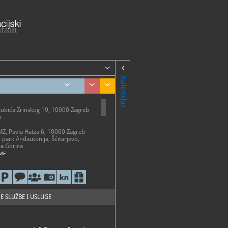
kalendar
Šubića Zrinskog 19, 10000 Zagreb
b
AMZ, Pavla Hatza 6, 10000 Zagreb
i park Andautonija, Šćitarjevo,
a Gorica
ME
etak 10 - 18 h
-20 h
0-13 h
o ponedjeljkom, državnim
 i neradnim danima
E SLUŽBE I USLUGE
i park Andautonija
 - 31. listopada: subotom i
2 - 18 h