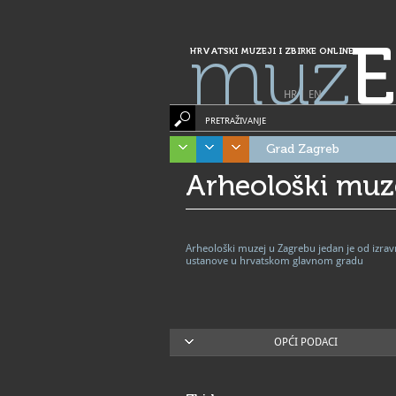
muz
E
HRVATSKI MUZEJI I ZBIRKE ONLINE
HR
|
EN
PRETRAŽIVANJE
Grad Zagreb
Arheološki muz
Arheološki muzej u Zagrebu jedan je od izra
ustanove u hrvatskom glavnom gradu
OPĆI PODACI