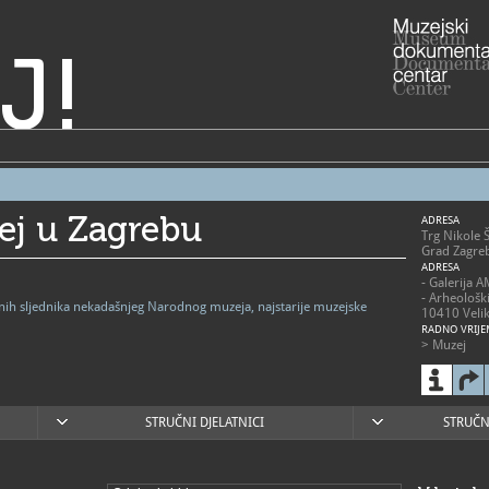
J!
ej u Zagrebu
ADRESA
Trg Nikole 
Grad Zagre
ADRESA
- Galerija 
- Arheološk
vnih sljednika nekadašnjeg Narodnog muzeja, najstarije muzejske
10410 Velik
RADNO VRIJE
> Muzej
- utorak - p
- subota 10
- nedjelja 1
- zatvoren
blagdanima
STRUČNI DJELATNICI
STRUČN
> Arheološk
- 2. svibnja
nedjeljom 1