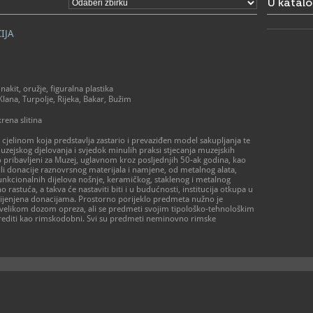
U katal
- od ponedj
prema dog
- zatvoren
IJA
> Galerija 
Radno vrij
- utorak – p
- subota 10 
- zatvoreno
kit, oružje, figuralna plastika
praznikom
Klana, Turpolje, Rijeka, Bakar, Bužim
rena slitina
01/48
T
01/48
F
i cjelinom koja predstavlja zastario i prevaziđen model sakupljanja te
amz@a
E
muzejskog djelovanja i svjedok minulih praksi stjecanja muzejskih
https
W
 pribavljeni za Muzej, uglavnom kroz posljednjih 50-ak godina, kao
muzej-u-za
 ili donacije raznovrsnog materijala i namjene, od metalnog alata,
funkcionalnih dijelova nošnje, keramičkog, staklenog i metalnog
no rastuća, a takva će nastaviti biti i u budućnosti, institucija otkupa u
mijenjena donacijama. Prostorno porijeklo predmeta nužno je
s velikom dozom opreza, ali se predmeti svojim tipološko-tehnološkim
editi kao rimskodobni. Svi su predmeti neminovno rimske