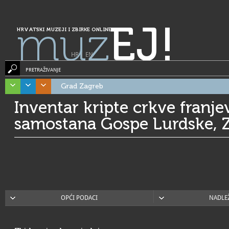
muz
EJ!
HRVATSKI MUZEJI I ZBIRKE ONLINE
HR
|
EN
PRETRAŽIVANJE
Grad Zagreb
Inventar kripte crkve franje
samostana Gospe Lurdske, 
OPĆI PODACI
NADLE