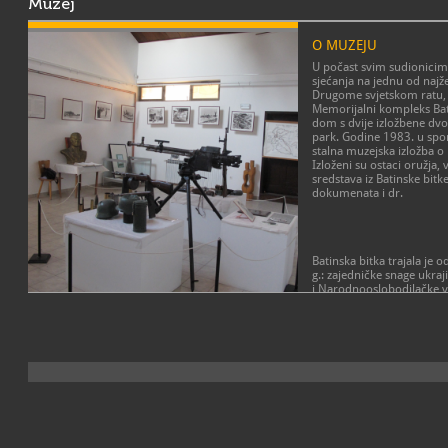
Muzej
O MUZEJU
U počast svim sudionicima
sjećanja na jednu od najž
Drugome svjetskom ratu, 
Memorijalni kompleks
Ba
dom s dvije izložbene dv
park. Godine 1983. u sp
stalna muzejska izložba o 
Izloženi su ostaci oružja,
sredstava iz Batinske bitke,
dokumenata i dr.
Batinska bitka trajala je 
g.: zajedničke snage ukraj
i Narodnooslobodilačke vo
Dunav iz Bačke u Baranju,
držale jake i dobro utvrđ
poginulo 1 297 boraca ant
vojnika sovjetske Crvene 
Na mjestu najžešćih borbi
spomenik Crvenoj armiji,
Augustinčića. Posebno obi