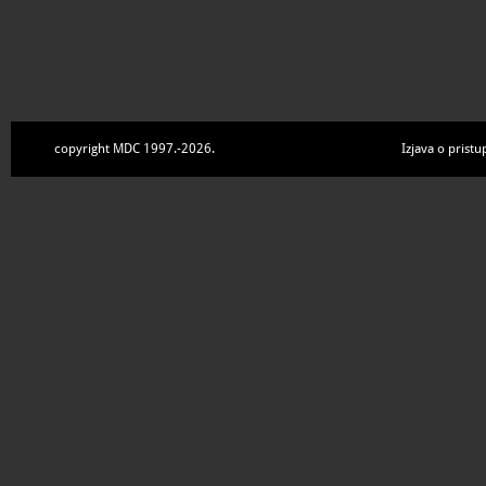
skupna grobnica, kripta u
ostaci poginulih pripadnik
fronte. Spomenički kompl
partizanke "koja je prva 
1944. g.", popularno zva
reljef koji prikazuje tijek 
boraca Crvene armije nad 
copyright MDC 1997.-2026.
Izjava o pristu