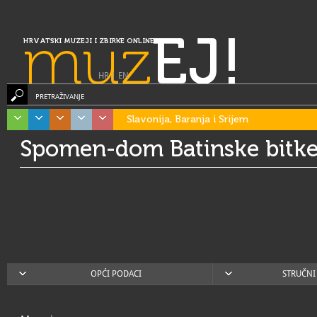
muz
EJ!
HRVATSKI MUZEJI I ZBIRKE ONLINE
HR
|
EN
PRETRAŽIVANJE
Slavonija, Baranja i Srijem
Spomen-dom Batinske bitk
OPĆI PODACI
STRUČNI 