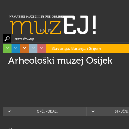
muz
EJ!
HRVATSKI MUZEJI I ZBIRKE ONLINE
HR
|
EN
PRETRAŽIVANJE
Slavonija, Baranja i Srijem
Arheološki muzej Osijek
OPĆI PODACI
STRUČNI 