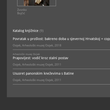
Zbirka brončanodobnih i 
Batine
; voditelj: Domagoj
arheološka
Zvonko
Bojčić
Zbirka daljske grupe i sta
Domagoj Dujmić
arheološka
Zbirka eneolitičkih bakren
Katalog knjižnice
(9)
Dragana Rajković
arheološka
Povratak u prošlost: bakreno doba u sjevernoj Hrvatskoj = cop
Zbirka grčkih vaza
; vodite
arheološka
Osijek, Arheološki muzej Osijek, 2018
Zbirka kasnobrončanodo
Arheološki muzej Osijek
Tomislav Hršak
Prapovijest: vodič kroz stalni postav
arheološka
Osijek, Arheološki muzej Osijek, 2011
Zbirka kasnog brončanog
Hršak
arheološka
Ususret panonskim kneževima s Batine
Zbirka kasnog srednjeg vijek
Osijek, Arheološki muzej Osijek, 2011
Danimirka Ivanušec
arheološka
Zbirka latenskih nalaza s 
Zeleno Polje
; voditelj: D
arheološka
Zbirka mlađeg željeznog 