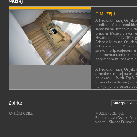
Muzej
O MUZEJU
Arheološki muzej Osijek 
uredbom Vlade republike 
samostalna ustanova djel
pripojen Muzeju Slavonij
Hrvatske od 1.12. 2017. 
Arheološki muzej Osijek t
Arheološki odjel Muzeja Sl
sa svom pripadajućom a
dokumentacijom (ukupno 
popratnom muzejskom d
Arheološki muzej Osijek, k
arheološki muzej na prost
na lokaciji u Tvrđi, Trg Sv
Straže i Kuća Brožan) od k
namijenjena prostoru pos
dok je zgrada Brožan nam
zatvorenim sadržajima muz
uredi stručnog i tehničko
Zbirke
restauratorske radionice.
obje zgrade koriste se kao
ANTIČKI ODJEL
MUZEJSKE ZBIRKE
Zbirka nalaza Osijek - Voja
Djelatnost Arheološkog m
voditelj: Slavica Filipović
sistematsko prikupljanje, 
evidentiranje, istraživanj
publiciranje i izlaganje u
uživanja civilizacijskih, ku