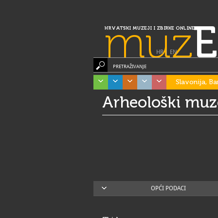
muz
E
HRVATSKI MUZEJI I ZBIRKE ONLINE
HR
|
EN
PRETRAŽIVANJE
Slavonija, Ba
Arheološki muze
OPĆI PODACI