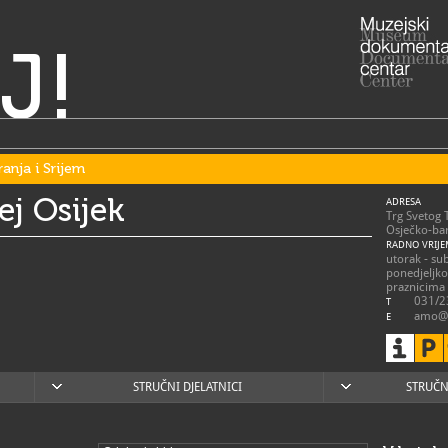
J!
ranja i Srijem
j Osijek
ADRESA
Trg Svetog 
Osječko-bar
RADNO VRIJE
utorak - su
ponedjeljk
praznicima
031/2
T
amo@
E
https
W
STRUČNI DJELATNICI
STRUČN