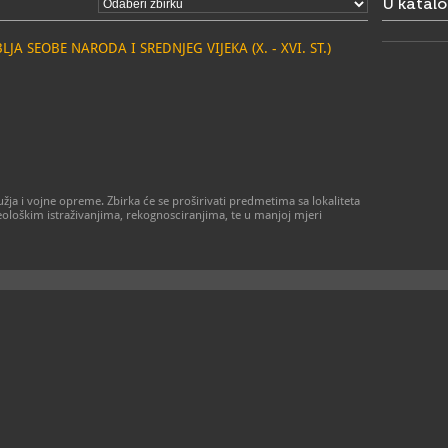
U katal
A SEOBE NARODA I SREDNJEG VIJEKA (X. - XVI. ST.)
žja i vojne opreme. Zbirka će se proširivati predmetima sa lokaliteta
rheološkim istraživanjima, rekognosciranjima, te u manjoj mjeri