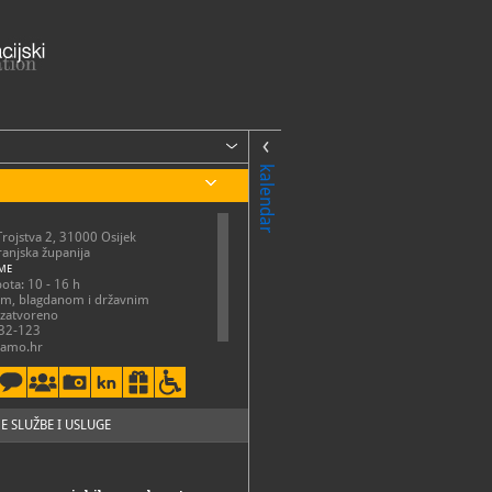
kalendar
Trojstva 2, 31000 Osijek
anjska županija
ME
bota: 10 - 16 h
om, blagdanom i državnim
 zatvoreno
32-123
amo.hr
://amo.hr/
E SLUŽBE I USLUGE