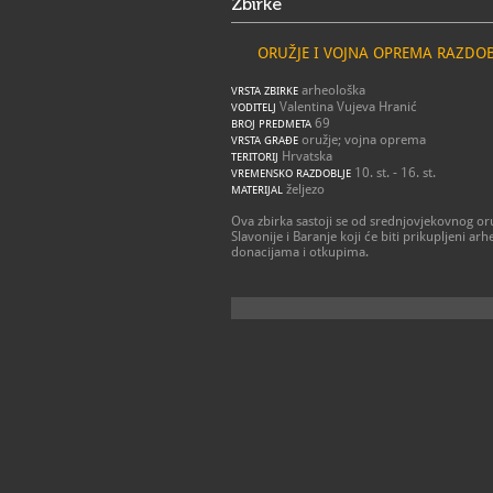
Zbirke
ORUŽJE I VOJNA OPREMA RAZDOBLJ
arheološka
VRSTA ZBIRKE
Valentina Vujeva Hranić
VODITELJ
69
BROJ PREDMETA
oružje; vojna oprema
VRSTA GRAĐE
Hrvatska
TERITORIJ
10. st. - 16. st.
VREMENSKO RAZDOBLJE
željezo
MATERIJAL
Ova zbirka sastoji se od srednjovjekovnog oru
Slavonije i Baranje koji će biti prikupljeni a
donacijama i otkupima.