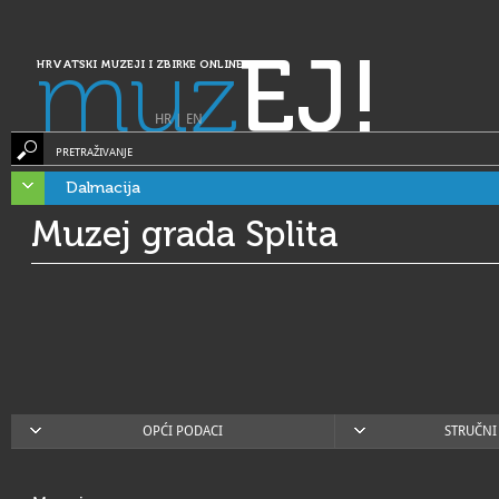
muz
EJ!
HRVATSKI MUZEJI I ZBIRKE ONLINE
HR
|
EN
PRETRAŽIVANJE
Dalmacija
Muzej grada Splita
OPĆI PODACI
STRUČNI 