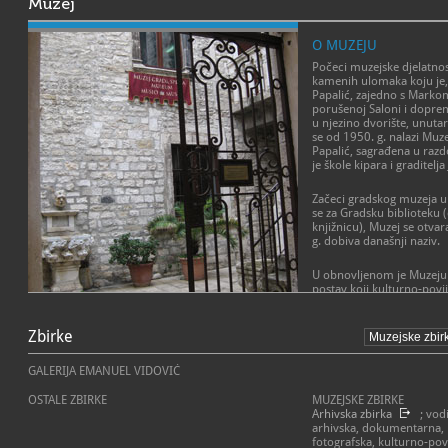
Muzej
O MUZEJU
Počeci muzejske djelatnost
kamenih ulomaka koju je, 
Papalić, zajedno s Marko
porušenoj Saloni i doprem
u njezino dvorište, unutar
se od 1950. g. nalazi Muzej
Papalić, sagrađena u razdo
je škole kipara i graditelj
Začeci gradskog muzeja u 
se za Gradsku biblioteku 
knjižnicu), Muzej se otvar
g. dobiva današnji naziv.
U obnovljenom je Muzeju 
postav koji kulturno-pov
građom u kronološkom sli
Splita od prapovijesti do 20.
ekonomski, socijalni i urb
Zbirke
Priča o gradu počinje naj
GALERIJA EMANUEL VIDOVIĆ
području Splita: kamenim 
nalazima iz brončanog doba
OSTALE ZBIRKE
MUZEJSKE ZBIRKE
Krista). Nastanak novoga
Arhivska zbirka
; vod
Dioklecijanove palače i 
arhivska, dokumentarna, p
(keramika, sfinga, antičk
fotografska, kulturno-pov