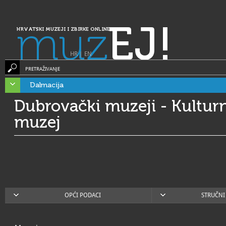
muz
EJ!
HRVATSKI MUZEJI I ZBIRKE ONLINE
HR
|
EN
PRETRAŽIVANJE
Dalmacija
Dubrovački muzeji - Kultur
muzej
OPĆI PODACI
STRUČNI 