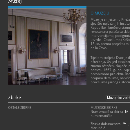
Muzej
O MUZEJU
Muzej je smješten u Kne
sjedištu najvažnijih instit
Republike i kneževu stanu
renesansna palača sa skl
intervencijama, podignut
utvrde - Castelluma (Kašt
15. st. prema projektu tal
de la Cave.
Tijekom stoljeća Dvor je d
oštećenja. Uslijed eksplozi
znatno oštećen. Najjače j
potresu 1667. g., no uvij
prvobitnom projektu. Baro
brojnim detaljima, najviše u
pročeljima južnog i istočn
Knežev dvor je spomenik k
je zajedno s povijesnom 
Zbirke
UNESCO-v registar svjetsk
OSTALE ZBIRKE
MUZEJSKE ZBIRKE
Stalnim postavom Muzej na
Numizmatička zbirka
povijesni prostor, a umjet
numizmatička
bogatu kulturnu, umjetnič
Dubrovačke Republike.
Zbirka dokumenata
;
Marunčić