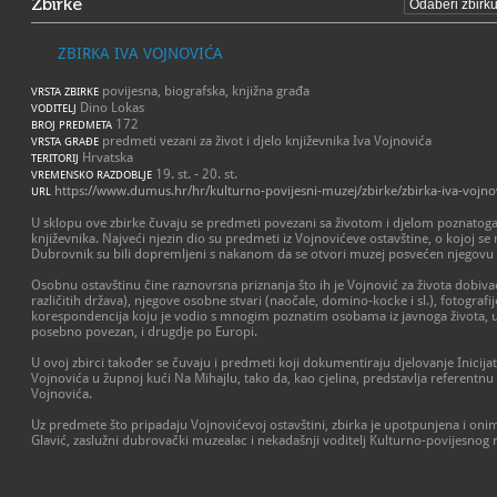
Zbirke
ZBIRKA IVA VOJNOVIĆA
povijesna, biografska, knjižna građa
VRSTA ZBIRKE
Dino Lokas
VODITELJ
172
BROJ PREDMETA
predmeti vezani za život i djelo književnika Iva Vojnovića
VRSTA GRAĐE
Hrvatska
TERITORIJ
19. st. - 20. st.
VREMENSKO RAZDOBLJE
https://www.dumus.hr/hr/kulturno-povijesni-muzej/zbirke/zbirka-iva-vojno
URL
U sklopu ove zbirke čuvaju se predmeti povezani sa životom i djelom poznatog
književnika. Najveći njezin dio su predmeti iz Vojnovićeve ostavštine, o kojoj s
Dubrovnik su bili dopremljeni s nakanom da se otvori muzej posvećen njegovu ži
Osobnu ostavštinu čine raznovrsna priznanja što ih je Vojnović za života dobivao
različitih država), njegove osobne stvari (naočale, domino-kocke i sl.), fotografije, 
korespondencija koju je vodio s mnogim poznatim osobama iz javnoga života, u
posebno povezan, i drugdje po Europi.
U ovoj zbirci također se čuvaju i predmeti koji dokumentiraju djelovanje Inicij
Vojnovića u župnoj kući Na Mihajlu, tako da, kao cjelina, predstavlja referentnu
Vojnovića.
Uz predmete što pripadaju Vojnovićevoj ostavštini, zbirka je upotpunjena i on
Glavić, zaslužni dubrovački muzealac i nekadašnji voditelj Kulturno-povijesnog 