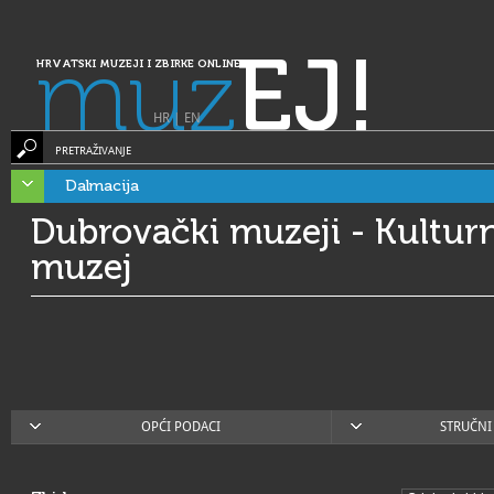
muz
EJ!
HRVATSKI MUZEJI I ZBIRKE ONLINE
HR
|
EN
PRETRAŽIVANJE
Dalmacija
Dubrovački muzeji - Kultur
muzej
OPĆI PODACI
STRUČNI 