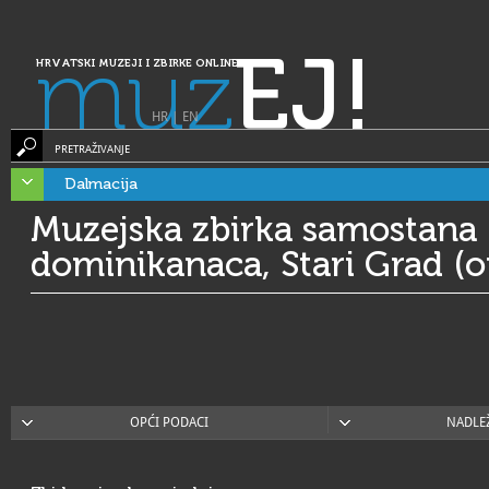
muz
EJ!
HRVATSKI MUZEJI I ZBIRKE ONLINE
HR
|
EN
PRETRAŽIVANJE
Dalmacija
Muzejska zbirka samostana
dominikanaca, Stari Grad (o
OPĆI PODACI
NADLE