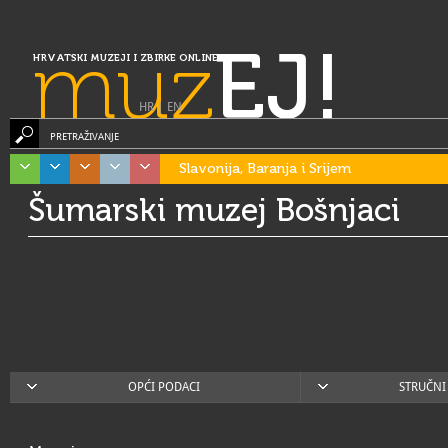
muz
EJ!
HRVATSKI MUZEJI I ZBIRKE ONLINE
HR
|
EN
PRETRAŽIVANJE
Slavonija, Baranja i Srijem
Šumarski muzej Bošnjaci
OPĆI PODACI
STRUČNI 