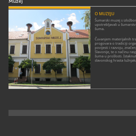
Muzej
O MUZEJU
Šumarski muzej s izložbom 
upotrebljavali u šumarstv
šuma.
Čuvanjem materijalnih tr
progovara o tradiciji org
povijesti i razvoju, značen
Slavonije, te o načinu r
šuma u prošlosti. Istaknut
slavonskog hrasta lužnjak