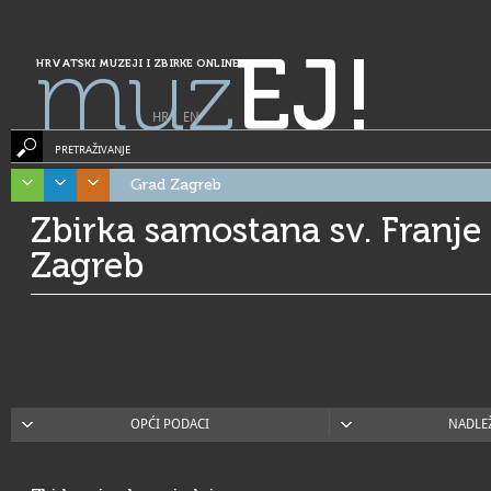
muz
EJ!
HRVATSKI MUZEJI I ZBIRKE ONLINE
HR
|
EN
PRETRAŽIVANJE
Grad Zagreb
Zbirka samostana sv. Franje
Zagreb
OPĆI PODACI
NADLE