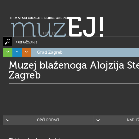
muz
EJ!
HRVATSKI MUZEJI I ZBIRKE ONLINE
HR
|
EN
PRETRAŽIVANJE
Grad Zagreb
Muzej blaženoga Alojzija St
Zagreb
OPĆI PODACI
NADLE