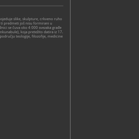
jeduje slike, skulpture, crkveno ruho
 ti predmeti još nisu formirani u
ižnici se čuva oko 4 000 svezaka građe
inkunabule), koja pretežito datira iz 17.
 području teologije, filozofije, medicine