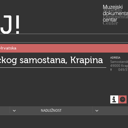
J!
Hrvatska
čkog samostana, Krapina
ADRESA
Samostansk
49000 Krap
049/3
T
NADLEŽNOST