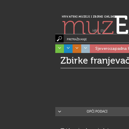
muz
E
HRVATSKI MUZEJI I ZBIRKE ONLINE
HR
|
EN
PRETRAŽIVANJE
Sjeverozapadna 
Zbirke franjeva
OPĆI PODACI