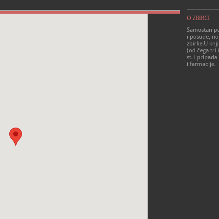
O ZBIRCI
Samostan pos
i posuđe, no
zbirke.U knj
(od čega tri 
st. i pripada
i farmacije.