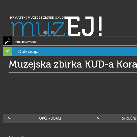
muz
EJ!
HRVATSKI MUZEJI I ZBIRKE ONLINE
HR
|
EN
PRETRAŽIVANJE
Dalmacija
Muzejska zbirka KUD-a Kora
OPĆI PODACI
STRUČNI 