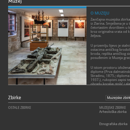
Muzej
O MUZEJU
Zavičajna muzejska zbirka 
iz Zlarina. Smještena je u 
četvrtastim dvorištem u ko
kroz originalna vrata od 
željez
U prizemlju lijevo je stal
ostacima antičkog brodol
broda, replika antičkog s
posuđenim iz Muzeja grad
U istom prostoru izložena 
diplome (Prva dalmatinska
Skradinu, 1875.; diploma 
1937.), rukopisni zapisi te
obradu koralja: stolić i al
Zbirka čuva i kopije films
koraljarstva (dokumentar
Jadran film 1947.; igrani 
Zbirke
Itom Rinom u glavnoj uloz
OSTALE ZBIRKE
MUZEJSKE ZBIRKE
U sljedećoj prostoriji je 
Arheološka zbirka
etnografske zbirke s pre
tradicijskom otočkom sv
namještaj, tekstilni predm
Etnografska zbirka
predmeti svakodnevne up