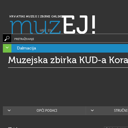
muz
EJ!
HRVATSKI MUZEJI I ZBIRKE ONLINE
HR
|
EN
PRETRAŽIVANJE
Dalmacija
Muzejska zbirka KUD-a Kora
OPĆI PODACI
STRUČNI 