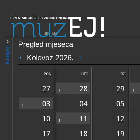
muz
EJ!
HRVATSKI MUZEJI I ZBIRKE ONLINE
HR
|
EN
Pregled mjeseca
PRETRAŽIVANJE
kalendar
Dalmacija
Kolovoz 2026.
Muzejska zbirka KUD-a Kora
PON
UTO
SRI
27
28
29
1
1
03
04
05
1
10
11
12
OPĆI PODACI
2
STRUČNI 
17
18
19