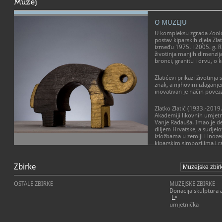
Muzej
O MUZEJU
U kompleksu zgrada Zoološ
postav kiparskih djela Zlat
između 1975. i 2005. g. Ri
životinja manjih dimenzi
bronci, granitu i drvu, o 
Zlatićevi prikazi životinja
znak, a njihovim izlagan
inovativan je način poveza
Zlatko Zlatić (1933.-2019.
Akademiji likovnih umjetno
Vanje Radauša. Imao je de
diljem Hrvatske, a sudjel
izložbama u zemlji i ino
kiparskim simpozijima i r
nalaze se u mnogim muzej
desetak njegovih većih an
je u javnim prostorima u 
Zbirke
i Sisku.
OSTALE ZBIRKE
MUZEJSKE ZBIRKE
Donacija skulptura 
umjetnička