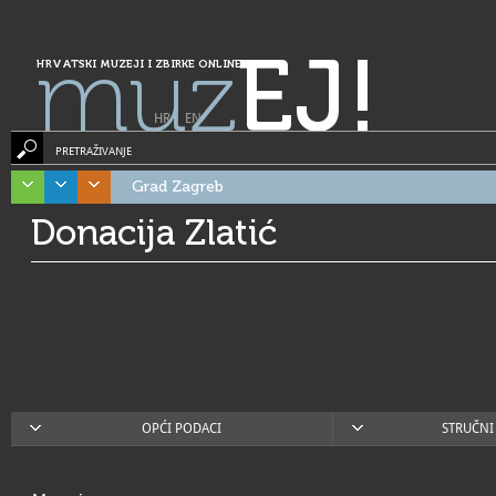
muz
EJ!
HRVATSKI MUZEJI I ZBIRKE ONLINE
HR
|
EN
PRETRAŽIVANJE
Grad Zagreb
Donacija Zlatić
OPĆI PODACI
STRUČNI 