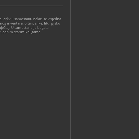
j crkvi i samostanu nalazi se vrijedna
nog inventara: oltari, slike, liturgijsko
ještaj. U samostanu je bogata
vrijednim starim knjigama.