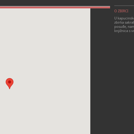
O ZBIRCI
U kapucinsko
zbirka sakral
posuđe, nam
knjižnica s 