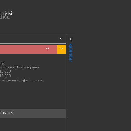
kalendar
trg
din Varaždinska županija
13-550
12-595
nski-samostan@vz.t-com.hr
FUNDUS