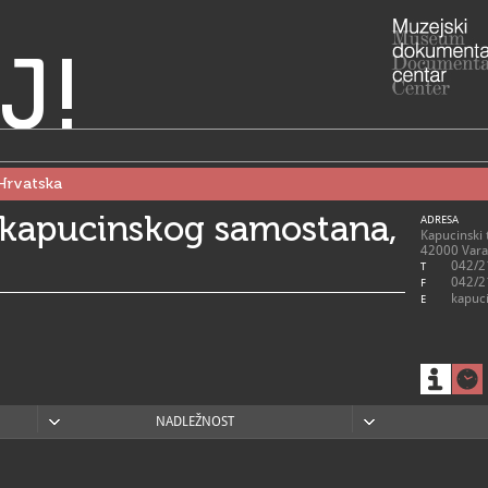
J!
Hrvatska
 kapucinskog samostana,
ADRESA
Kapucinski 
42000 Varaž
042/2
T
042/2
F
kapuci
E
NADLEŽNOST