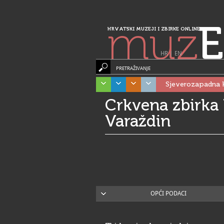
muz
E
HRVATSKI MUZEJI I ZBIRKE ONLINE
HR
|
EN
PRETRAŽIVANJE
Sjeverozapadna 
Crkvena zbirka
Varaždin
OPĆI PODACI