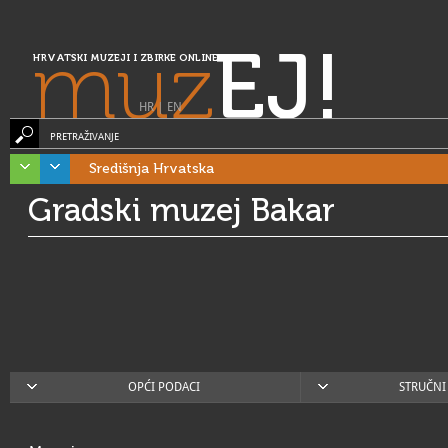
muz
EJ!
HRVATSKI MUZEJI I ZBIRKE ONLINE
HR
|
EN
PRETRAŽIVANJE
Središnja Hrvatska
Gradski muzej Bakar
OPĆI PODACI
STRUČNI 