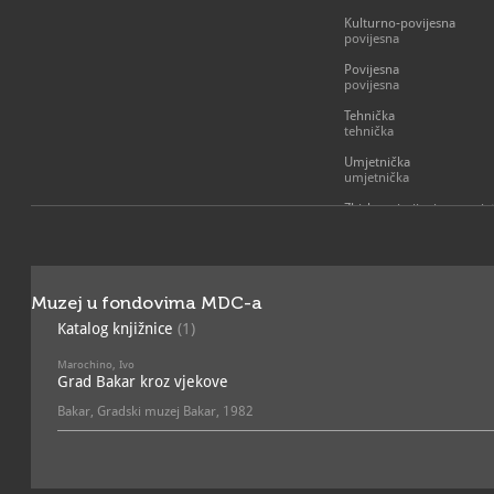
Kulturno-povijesna
povijesna
Povijesna
povijesna
Tehnička
tehnička
Umjetnička
umjetnička
Zbirka primijenjene umjet
umjetnička
Muzej u fondovima MDC-a
Katalog knjižnice
(1)
Marochino, Ivo
Grad Bakar kroz vjekove
Bakar, Gradski muzej Bakar, 1982