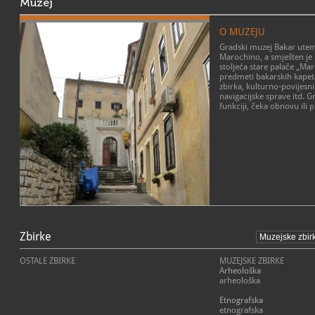
Muzej
O MUZEJU
Gradski muzej Bakar uteme
Marochino, a smješten je 
stoljeća stare palače „Ma
predmeti bakarskih kapeta
zbirka, kulturno-povijesni 
navigacijske sprave itd. G
funkciji, čeka obnovu ili p
Zbirke
OSTALE ZBIRKE
MUZEJSKE ZBIRKE
Arheološka
arheološka
Etnografska
etnografska