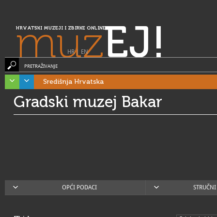
muz
EJ!
HRVATSKI MUZEJI I ZBIRKE ONLINE
HR
|
EN
PRETRAŽIVANJE
Središnja Hrvatska
Gradski muzej Bakar
OPĆI PODACI
STRUČNI 