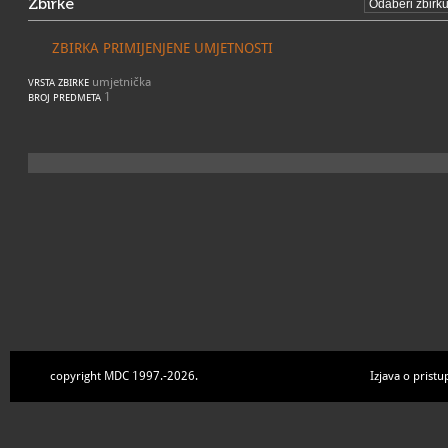
Zbirke
ZBIRKA PRIMIJENJENE UMJETNOSTI
umjetnička
VRSTA ZBIRKE
1
BROJ PREDMETA
copyright MDC 1997.-2026.
Izjava o pristu