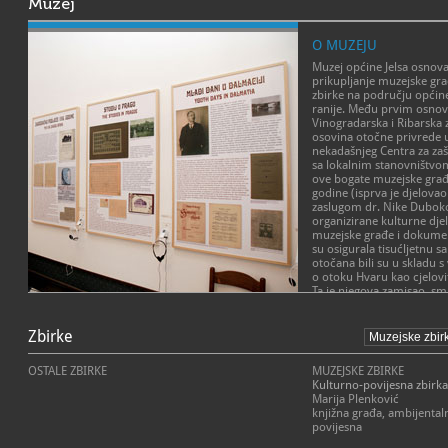
Muzej
O MUZEJU
Muzej općine Jelsa osnova
prikupljanje muzejske gra
zbirke na području općine
ranije. Među prvim osno
Vinogradarska i Ribarska z
osovina otočne privrede u 
nekadašnjeg Centra za zaš
sa lokalnim stanovništvom
ove bogate muzejske građ
godine (isprva je djelovao 
zaslugom dr. Nike Duboko
organizirane kulturne djel
muzejske građe i dokument
su osigurala tisućljetnu s
otočana bili su u skladu 
o otoku Hvaru kao cjelo
Ta je njegova zamisao, sm
Nakon preustroja Centra, 
Zbirke
o zbirkama na svome podru
vrijedne donacije koje svj
otočnih stvaratelja – skla
OSTALE ZBIRKE
MUZEJSKE ZBIRKE
Jelse i pjesnika Marina Fr
Kulturno-povijesna zbirka
2010. godine Odlukom o o
Marija Plenković
(Službeni glasnik Općine J
knjižna građa, ambijental
godine osnovan je Muzej 
povijesna
obavlja muzejsku djelatn