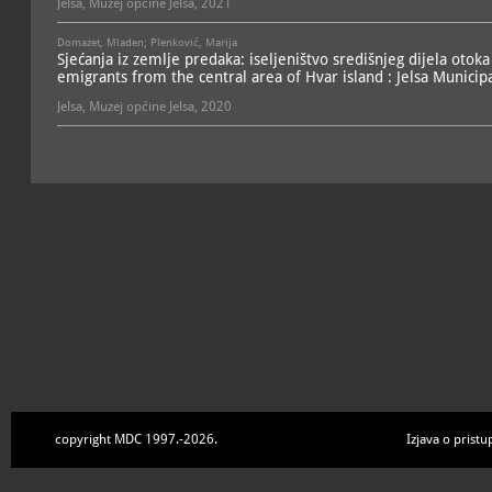
Jelsa, Muzej općine Jelsa, 2021
se oblikovao pod raznim u
umjetnosti. Ostavština je 
Domazet, Mladen; Plenković, Marija
suvremenika koja obvezuj
Sjećanja iz zemlje predaka: iseljeništvo središnjeg dijela otoka
aktivno sudjelovanje u k
emigrants from the central area of Hvar island : Jelsa Mun
lokalne zajednice i promoc
vlastite zajednice u prošlo
Jelsa, Muzej općine Jelsa, 2020
Muzej općine Jelsa otvoren 
neformalno učenje, kritičk
umjetničku produkciju u 
kulturnog života i doprin
kreativne zajednice.
copyright MDC 1997.-2026.
Izjava o pristu