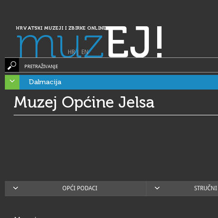
muz
EJ!
HRVATSKI MUZEJI I ZBIRKE ONLINE
HR
|
EN
PRETRAŽIVANJE
Dalmacija
Muzej Općine Jelsa
OPĆI PODACI
STRUČNI 