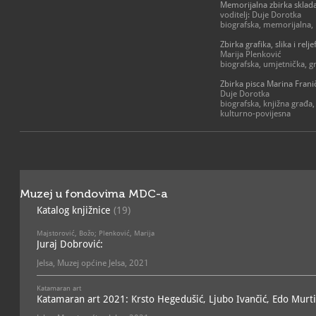
bila je donacija obiteljske
Memorijalna zbirka sklad
Kulturno-povijesnom i Zbir
voditelj: Duje Dorotka
Jurja Dobrovića Općini J
biografska, memorijalna, 
je činom započela organiz
muzejskoj građi na podru
Zbirka grafika, slika i rel
Marija Plenković
biografska, umjetnička, gr
Muzej danas djeluje kao j
ustanova s izdvojenim zb
Zbirka pisca Marina Frani
tematske i programske cj
Duje Dorotka
postavu i otvorene za javno
biografska, knjižna građa
Vrboskoj:
kulturno-povijesna
Kulturno-povijesna i Zbirka 
Dobrovića smještene su u 
ujedno i sjedište Muzeja. 
galerija Kravata u kojoj 
izložbe pretežito umjetni
Muzej u fondovima MDC-a
Ribarska zbirka smještena 
Dežulović u Vrboskoj u k
Katalog knjižnice
(19)
izložbeni program i razne
Zbirka skladatelja Antun
izložena u Općinskoj knjižn
Majstorović, Božo; Plenković, Marija
razgledati u radnom vrem
Juraj Dobrović:
Jelsa, Muzej općine Jelsa, 2021
Navedene zbirke predstav
kulturne i umjetničke bašt
povijest, likovna umjetnost
Katamaran art
sačinjavaju različite ident
Katamaran art 2021: Krsto Hegedušić, Ljubo Ivančić, Edo Murti
njima se ogleda svagdan i
prvenstveno ribara i težaka