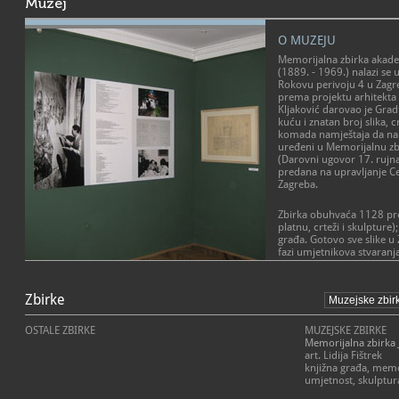
Muzej
O MUZEJU
Memorijalna zbirka akadem
(1889. - 1969.) nalazi se 
Rokovu perivoju 4 u Zagre
prema projektu arhitekta 
Kljaković darovao je Grad
kuću i znatan broj slika, c
komada namještaja da na
uređeni u Memorijalnu zb
(Darovni ugovor 17. rujna
predana na upravljanje Ce
Zagreba.
Zbirka obuhvaća 1128 pre
platnu, crteži i skulpture)
građa. Gotovo sve slike u Z
fazi umjetnikova stvaranj
Kljakovićeva boravka izva
dva desetljeća u emigraciji 
POSLANJE MUZEJA
umjetnik je čeznuo za svo
Zbirke
Zadaća ustanove je održa
očituje u brojnim slikarsk
hrvatskog slikara, intelekt
rodni zavičaj. Često je na
prezentiranje njegove osta
Vranjic, Solin, ljude, krajo
OSTALE ZBIRKE
MUZEJSKE ZBIRKE
povijesne i religijske teme
Memorijalna zbirka 
Domagojevi strijelci, Usk
art. Lidija Fištrek
knjižna građa, memo
umjetnost, skulptura
U stalnom postavu predsta
crteži i skice, uz posebnu 