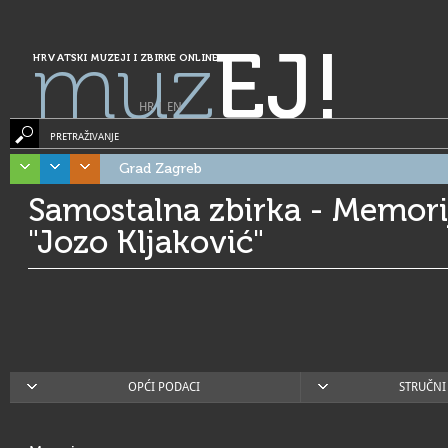
muz
EJ!
HRVATSKI MUZEJI I ZBIRKE ONLINE
HR
|
EN
PRETRAŽIVANJE
Grad Zagreb
Samostalna zbirka - Memori
"Jozo Kljaković"
OPĆI PODACI
STRUČNI 