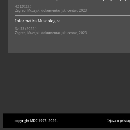
muzejske teme; potom pri
muzejima, izvješća o radu
42 (2023.)
rada muzeja, monografije,
Zagreb, Muzejski dokumentacijski centar, 2023
tekuće i tematske bibliogr
znanstvenih skupova te e
Informatica Museologica
publikacije.
Sv. 53 (2022.)
MDC koordinira rad Sustav
Zagreb, Muzejski dokumentacijski centar, 2023
svi hrvatski muzeji registr
medija RH. Muzejska mrež
uspostave jedinstvenoga 
muzejske djelatnosti, izgr
podupiranja kvalitetnijeg
području zaštite, obrade 
baštine te radi ostvariva
jačanja međumuzejske sur
specijaliziranih stručnjak
radi međusobne razmjene iz
podupiranja partnerstva
baštinskim i kulturnim ins
Projekt informatizacije mu
Hrvatskoj nastavak je dug
na informatizaciji hrvats
koordinirao uvođenje pr
muzejske građe, do 2018
podataka iz muzejskih baz
kontinuirano pruža struč
građe, sa svrhom poboljš
copyright MDC 1997.-2026.
Izjava o pristu
muzejskih predmeta.