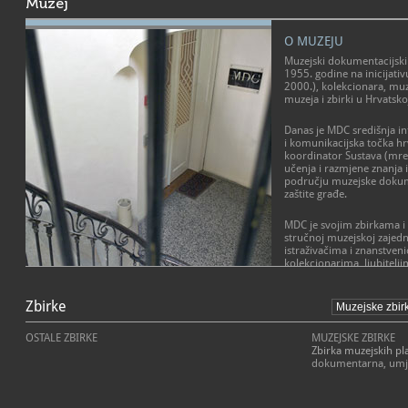
Muzej
O MUZEJU
Muzejski dokumentacijski
1955. godine na inicijati
2000.), kolekcionara, muz
muzeja i zbirki u Hrvatsko
Danas je MDC središnja i
i komunikacijska točka hr
koordinator Sustava (mrež
učenja i razmjene znanja i
području muzejske dokume
zaštite građe.
MDC je svojim zbirkama 
stručnoj muzejskoj zajedn
istraživačima i znanstven
kolekcionarima, ljubitelj
umjetnosti, arheologije, e
POSLANJE MUZEJA
drugih disciplina, kao i o
Zbirke
Već pola stoljeća surađu
U komunikaciji MDC-a s j
muzejima:
portal
- kako bismo svojim aktiv
www.mdc.hr
, na 
OSTALE ZBIRKE
MUZEJSKE ZBIRKE
sadržaji: svakodnevno aktu
budu još efikasniji, utjecajn
Zbirka muzejskih pl
novim izdanjima, skupovi
- kako bismo zaštitili raz
dokumentarna, umj
događanjima u hrvatskoj m
sadržaja
hrvatskih muzeja, njihovih
- kako bismo osnažili smis
MDC-u, njegovim stručnj
suvremenosti