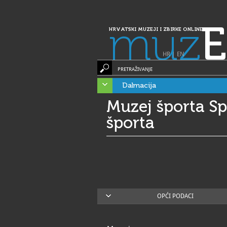
muz
E
HRVATSKI MUZEJI I ZBIRKE ONLINE
HR
|
EN
PRETRAŽIVANJE
Dalmacija
Muzej športa Spl
športa
OPĆI PODACI