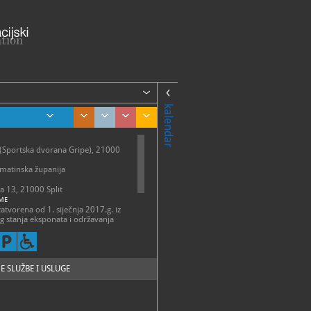
kalendar
(Sportska dvorana Gripe), 21000
lmatinska županija
va 13, 21000 Split
ME
atvorena od 1. siječnja 2017.g. iz
eg stanja eksponata i održavanja
67-261, 021/458-624
uzejsporta-st.hr
//www.muzejsporta-
E SLUŽBE I USLUGE
_sporta.html