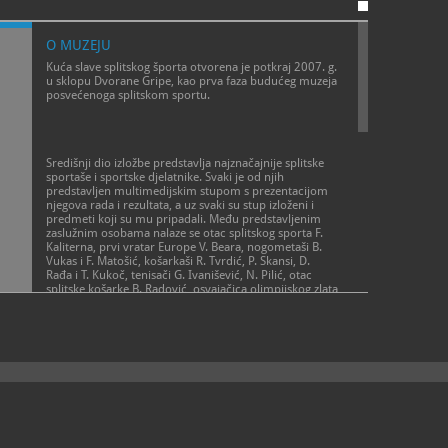
O MUZEJU
Kuća slave splitskog športa otvorena je potkraj 2007. g.
u sklopu Dvorane Gripe, kao prva faza budućeg muzeja
posvećenoga splitskom sportu.
Središnji dio izložbe predstavlja najznačajnije splitske
sportaše i sportske djelatnike. Svaki je od njih
predstavljen multimedijskim stupom s prezentacijom
njegova rada i rezultata, a uz svaki su stup izloženi i
predmeti koji su mu pripadali. Među predstavljenim
zaslužnim osobama nalaze se otac splitskog sporta F.
Kaliterna, prvi vratar Europe V. Beara, nogometaši B.
Vukas i F. Matošić, košarkaši R. Tvrdić, P. Skansi, D.
Rađa i T. Kukoč, tenisači G. Ivanišević, N. Pilić, otac
splitske košarke B. Radović, osvajačica olimpijskog zlata
i srebra plivačica Đ. Bjedov, alpinist S. Božić,
rukometašica D. Palaversa, vaterpolist D. Lušić, nositelji
prvoga olimpijskog zlata iz 1952. g. - veslači P. Šegvić,
M. Trojanović, V. Valenta i D. Bonačić, vaterpolist i
športski djelatnik Miro Mihovilović, vaterpolist Milivoj
Bebić, košarkaš Željko Jerkov, nogometni sudac i
športski djelatnik Leo Lemešić, košarkaš Damir Šolman,
tenisač Goran Ivaniševići jedan od prvih vratara i
trenera Hajduka Luka Kaliterna. Svake godine izložba se
dopunjava prikazom novih sportaša.