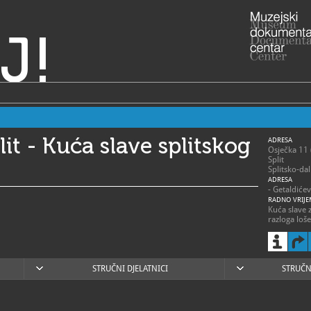
J!
it - Kuća slave splitskog
ADRESA
Osječka 11 
Split
Splitsko-da
ADRESA
- Getaldiće
RADNO VRIJE
Kuća slave z
razloga loš
opreme
098-8
T
info@m
E
http:
W
STRUČNI DJELATNICI
STRUČN
st.hr/muzej