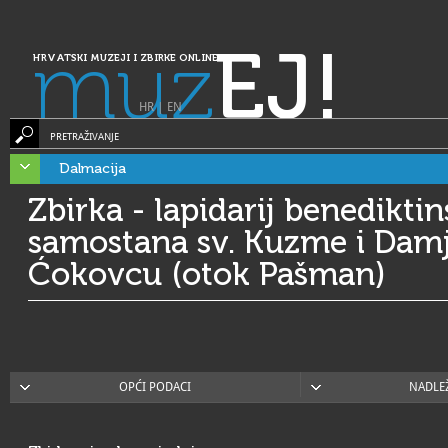
muz
EJ!
HRVATSKI MUZEJI I ZBIRKE ONLINE
HR
|
EN
PRETRAŽIVANJE
Dalmacija
Zbirka - lapidarij benedikti
samostana sv. Kuzme i Dam
Ćokovcu (otok Pašman)
OPĆI PODACI
NADLE