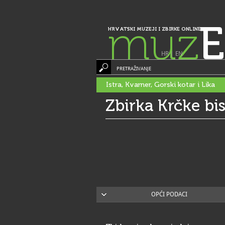
muz
E
HRVATSKI MUZEJI I ZBIRKE ONLINE
HR
|
EN
PRETRAŽIVANJE
Istra, Kvarner, Gorski kotar i Lika
Zbirka Krčke bis
OPĆI PODACI