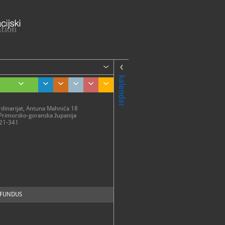
kalendar
rdinarijat, Antuna Mahnića 18
Primorsko-goranska županija
21-341
FUNDUS