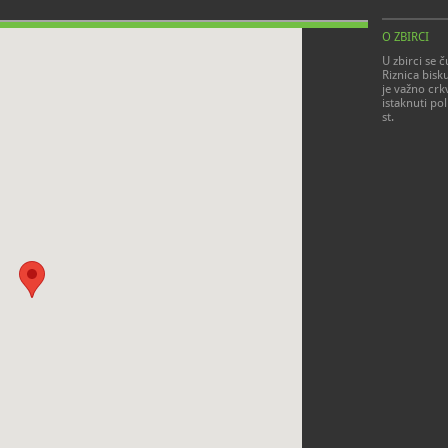
O ZBIRCI
U zbirci se 
Riznica bis
je važno cr
istaknuti pol
st.