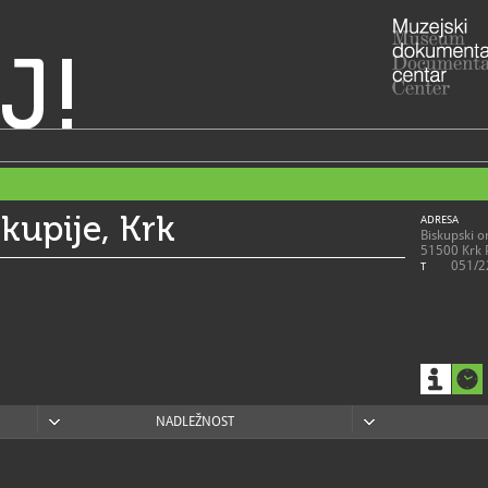
J!
kupije, Krk
ADRESA
Biskupski o
51500 Krk 
051/2
T
NADLEŽNOST