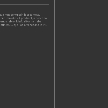
čuva mnogo vrijednih predmeta.
kupije ima oko 71 predmet, a posebno
kveno srebro. Među slikama treba
iptih sv. Lucije Paola Veneziana iz 14.