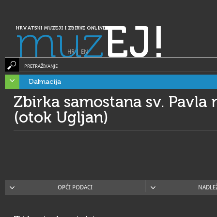
muz
EJ!
HRVATSKI MUZEJI I ZBIRKE ONLINE
HR
|
EN
PRETRAŽIVANJE
Dalmacija
Zbirka samostana sv. Pavla 
(otok Ugljan)
OPĆI PODACI
NADLE