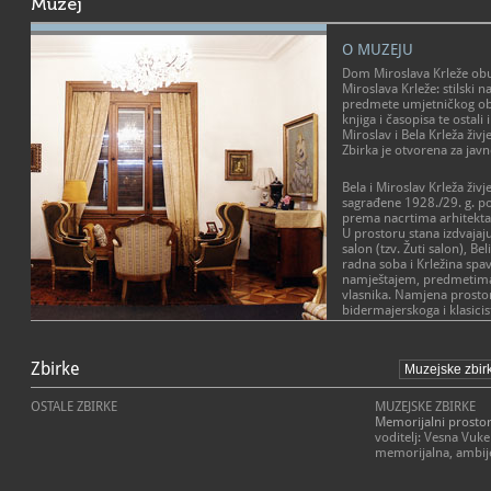
Muzej
O MUZEJU
Dom Miroslava Krleže obu
Miroslava Krleže: stilski n
predmete umjetničkog obr
knjiga i časopisa te ostal
Miroslav i Bela Krleža živj
Zbirka je otvorena za javn
Bela i Miroslav Krleža živj
sagrađene 1928./29. g. p
prema nacrtima arhitekta
U prostoru stana izdvajaj
salon (tzv. Žuti salon), Be
radna soba i Krležina spa
namještajem, predmetima
vlasnika. Namjena prostor
bidermajerskoga i klasici
kolekcija posuđa, umjetni
knjige, darovi poznatih gos
način života, status i uku
Zbirke
Belin mali salon bio je "j
OSTALE ZBIRKE
MUZEJSKE ZBIRKE
prostor okupljanja prep
Memorijalni prostor 
osobe, dok je njezina spa
voditelj: Vesna Vuke
se izdvaja kutak za toaletu
memorijalna, ambij
Krležina radna soba najveći