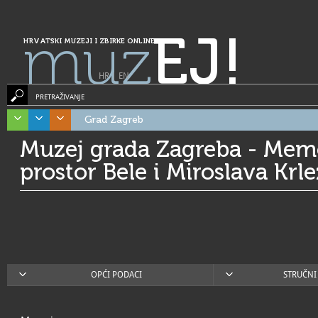
muz
EJ!
HRVATSKI MUZEJI I ZBIRKE ONLINE
HR
|
EN
PRETRAŽIVANJE
Grad Zagreb
Muzej grada Zagreba - Memo
prostor Bele i Miroslava Krl
OPĆI PODACI
STRUČNI 